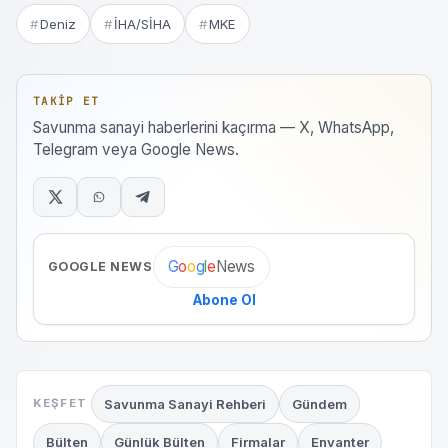
Deniz
İHA/SİHA
MKE
TAKIP ET
Savunma sanayi haberlerini kaçırma — X, WhatsApp,
Telegram veya Google News.
News
G
o
o
g
l
e
GOOGLE NEWS
Abone Ol
Savunma Sanayi Rehberi
Gündem
KEŞFET
Bülten
Günlük Bülten
Firmalar
Envanter