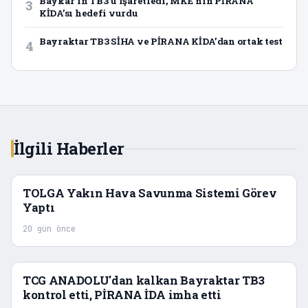
Baykar’ın TB3’ü işaretledi, MKE’nin PİRANA
3
KİDA’sı hedefi vurdu
Bayraktar TB3 SİHA ve PİRANA KİDA’dan ortak test
4
İlgili Haberler
TOLGA Yakın Hava Savunma Sistemi Görev
Yaptı
20 gün önce
TCG ANADOLU'dan kalkan Bayraktar TB3
kontrol etti, PİRANA İDA imha etti