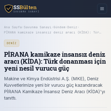
SS
Bülten
SAVUNMA SANAYI
Ana Sayfa
›
Savunma Sanayi
›
Gündem
›
Deniz
›
PİRANA kamikaze insansız deniz aracı (KİDA): Tür…
DENIZ
PİRANA kamikaze insansız deniz
aracı (KİDA): Türk donanması için
yeni nesil vurucu güç
Makine ve Kimya Endüstrisi A.Ş. (MKE), Deniz
Kuvvetlerimize yeni bir vurucu güç kazandıracak
PİRANA Kamikaze İnsansız Deniz Aracı (KİDA)'yı
tanıttı.