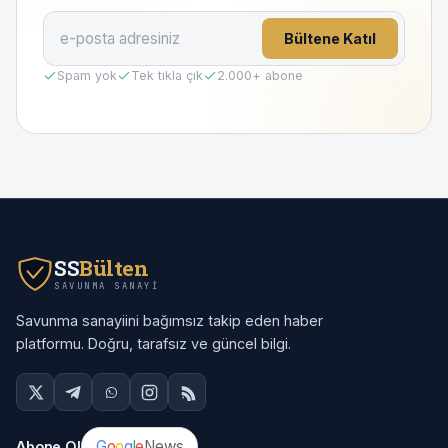
Bültene Katıl
Spam yok
Tek tıkla çık
2.000
+ abone
SS
Bülten
SAVUNMA SANAYI
Savunma sanayiini bağımsız takip eden haber
platformu. Doğru, tarafsız ve güncel bilgi.
G
o
o
g
l
e
News
Abone Ol