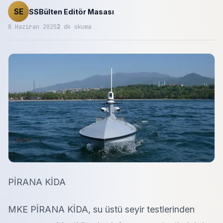
SE
SSBülten Editör Masası
8 Haziran 2025
2
dk okuma
PİRANA KİDA
MKE PİRANA KİDA, su üstü seyir testlerinden