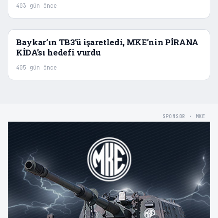
403 gün önce
Baykar’ın TB3’ü işaretledi, MKE’nin PİRANA
KİDA’sı hedefi vurdu
405 gün önce
SPONSOR · MKE