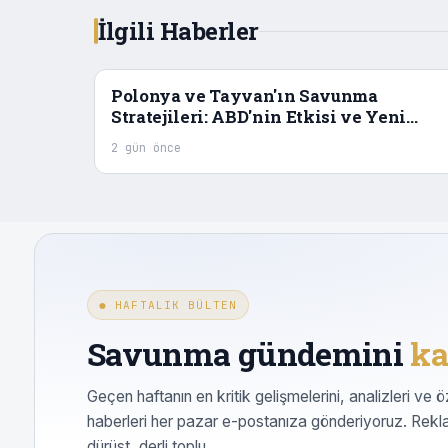
İlgili Haberler
Polonya ve Tayvan'ın Savunma
Stratejileri: ABD'nin Etkisi ve Yeni
İttifaklar
2 gün önce
● HAFTALIK BÜLTEN
Savunma gündemini
ka
Geçen haftanın en kritik gelişmelerini, analizleri ve ö
haberleri her pazar e-postanıza gönderiyoruz. Rekl
dürüst, derli toplu.