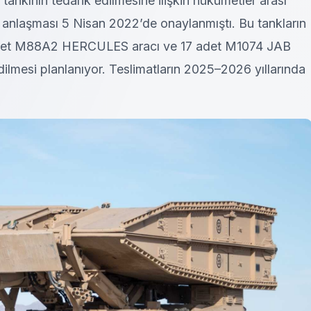
kının tedarik edilmesine ilişkin hükümetler arası
anlaşması 5 Nisan 2022’de onaylanmıştı. Bu tankların
 adet M88A2 HERCULES aracı ve 17 adet M1074 JAB
ilmesi planlanıyor. Teslimatların 2025–2026 yıllarında