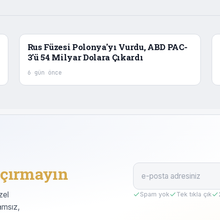
Rus Füzesi Polonya'yı Vurdu, ABD PAC-
3'ü 54 Milyar Dolara Çıkardı
6 gün önce
çırmayın
zel
Spam yok
Tek tıkla çık
amsız,