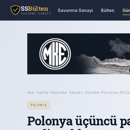
SS
Bülten
Savunma Sanayi
Bülten
Gü
SAVUNMA SANAYI
Ana Sayfa
›
Savunma Sanayi
›
Gündem
›
Polonya
›
Polo
POLONYA
Polonya üçüncü pa