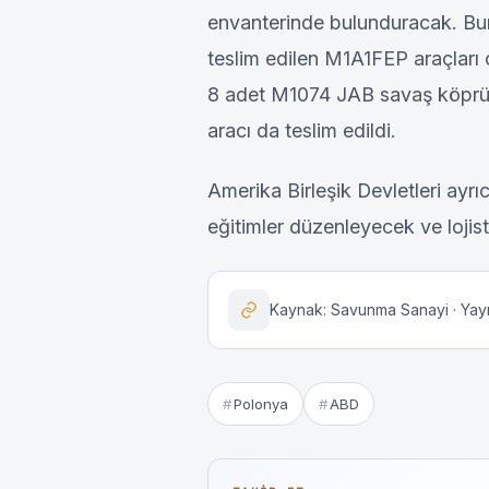
envanterinde bulunduracak. Bunl
teslim edilen M1A1FEP araçlar
8 adet M1074 JAB savaş köpr
aracı da teslim edildi.
Amerika Birleşik Devletleri ay
eğitimler düzenleyecek ve lojis
Kaynak: Savunma Sanayi · Yayın
Polonya
ABD