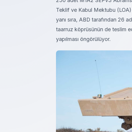
250 adet M1A2 SEPv3 Abrams tan
Teklif ve Kabul Mektubu (LOA) 
yanı sıra, ABD tarafından 26
taarruz köprüsünün de teslim ed
yapılması öngörülüyor.