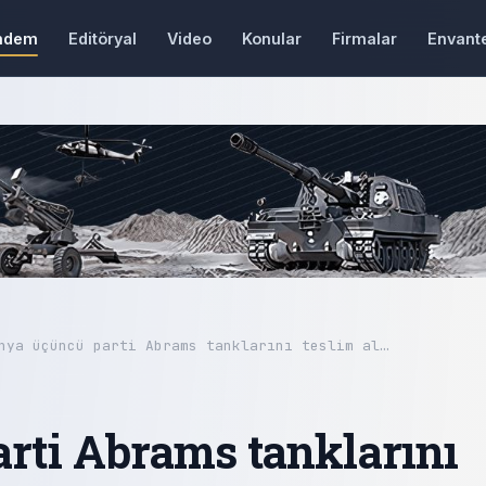
ndem
Editöryal
Video
Konular
Firmalar
Envant
nya üçüncü parti Abrams tanklarını teslim al…
rti Abrams tanklarını