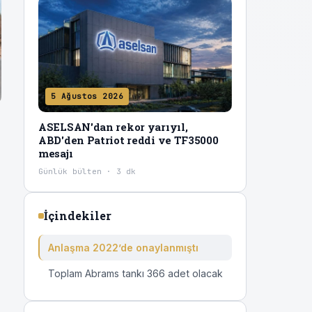
5 Ağustos 2026
ASELSAN'dan rekor yarıyıl,
ABD'den Patriot reddi ve TF35000
mesajı
Günlük bülten · 3 dk
İçindekiler
Anlaşma 2022’de onaylanmıştı
Toplam Abrams tankı 366 adet olacak