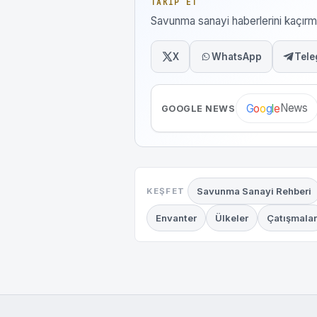
TAKIP ET
Savunma sanayi haberlerini kaçı
X
WhatsApp
Tele
News
G
o
o
g
l
e
GOOGLE NEWS
Savunma Sanayi Rehberi
KEŞFET
Envanter
Ülkeler
Çatışmalar