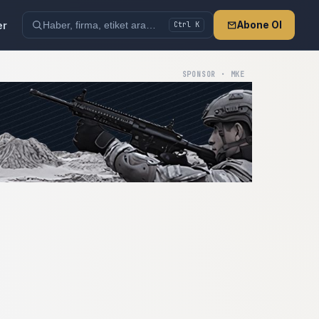
er
Abone Ol
Ctrl K
SPONSOR · MKE