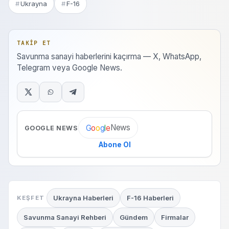
Ukrayna
F-16
TAKIP ET
Savunma sanayi haberlerini kaçırma — X, WhatsApp,
Telegram veya Google News.
News
G
o
o
g
l
e
GOOGLE NEWS
Abone Ol
Ukrayna Haberleri
F-16 Haberleri
KEŞFET
Savunma Sanayi Rehberi
Gündem
Firmalar