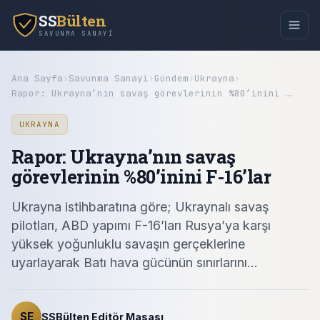
SS
Bülten
SAVUNMA SANAYI
Ana Sayfa
›
Savunma Sanayi
›
Gündem
›
Ukrayna
›
Rapor: Ukrayna’nın savaş görevlerinin %80’inini …
UKRAYNA
Rapor: Ukrayna’nın savaş
görevlerinin %80’inini F-16’lar
Ukrayna istihbaratına göre; Ukraynalı savaş
pilotları, ABD yapımı F-16’ları Rusya’ya karşı
yüksek yoğunluklu savaşın gerçeklerine
uyarlayarak Batı hava gücünün sınırlarını…
SE
SSBülten Editör Masası