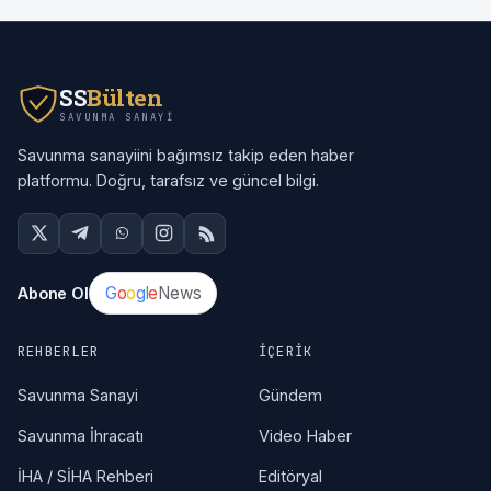
SS
Bülten
SAVUNMA SANAYI
Savunma sanayiini bağımsız takip eden haber
platformu. Doğru, tarafsız ve güncel bilgi.
G
o
o
g
l
e
News
Abone Ol
REHBERLER
İÇERIK
Savunma Sanayi
Gündem
Savunma İhracatı
Video Haber
İHA / SİHA Rehberi
Editöryal