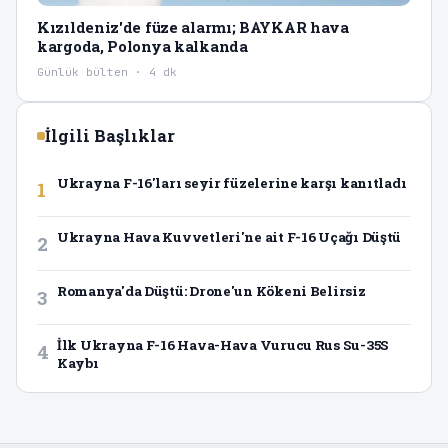
Kızıldeniz'de füze alarmı; BAYKAR hava
kargoda, Polonya kalkanda
Günlük bülten · 4 dk
İlgili Başlıklar
Ukrayna F-16'ları seyir füzelerine karşı kanıtladı
1
Ukrayna Hava Kuvvetleri'ne ait F-16 Uçağı Düştü
2
Romanya'da Düştü: Drone'un Kökeni Belirsiz
3
İlk Ukrayna F-16 Hava-Hava Vurucu Rus Su-35S
4
Kaybı