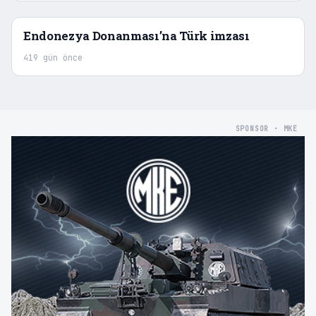
Endonezya Donanması’na Türk imzası
419 gün önce
SPONSOR · MKE