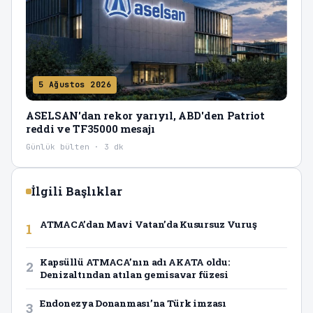
5 Ağustos 2026
ASELSAN'dan rekor yarıyıl, ABD'den Patriot
reddi ve TF35000 mesajı
Günlük bülten · 3 dk
İlgili Başlıklar
ATMACA’dan Mavi Vatan’da Kusursuz Vuruş
1
Kapsüllü ATMACA’nın adı AKATA oldu:
2
Denizaltından atılan gemisavar füzesi
Endonezya Donanması’na Türk imzası
3