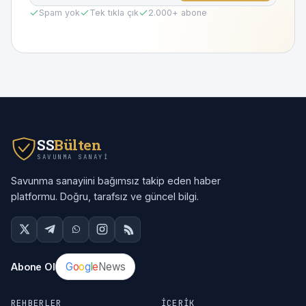
Spam yok
Tek tıkla çık
2.000
+ abone
SS
Bülten
SAVUNMA SANAYI
Savunma sanayiini bağımsız takip eden haber
platformu. Doğru, tarafsız ve güncel bilgi.
G
o
o
g
l
e
News
Abone Ol
REHBERLER
İÇERIK