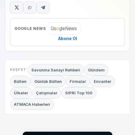
News
G
o
o
g
l
e
GOOGLE NEWS
Abone Ol
Savunma Sanayi Rehberi
Gündem
KEŞFET
Bülten
Günlük Bülten
Firmalar
Envanter
Ülkeler
Çatışmalar
SIPRI Top 100
ATMACA Haberleri