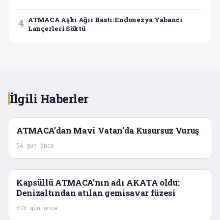
ATMACA Aşkı Ağır Bastı: Endonezya Yabancı
4
Lançerleri Söktü
İlgili Haberler
ATMACA’dan Mavi Vatan’da Kusursuz Vuruş
54 gün önce
Kapsüllü ATMACA’nın adı AKATA oldu:
Denizaltından atılan gemisavar füzesi
378 gün önce