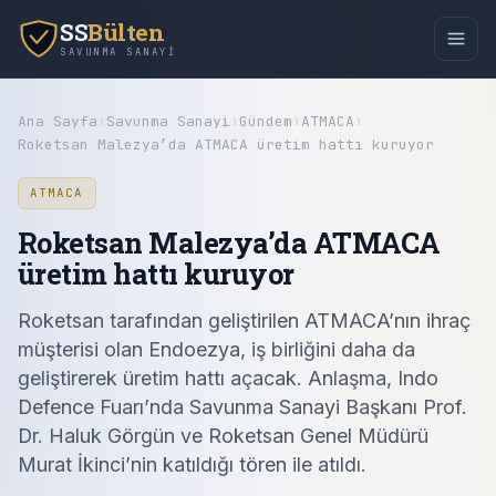
SS
Bülten
SAVUNMA SANAYI
Ana Sayfa
›
Savunma Sanayi
›
Gündem
›
ATMACA
›
Roketsan Malezya’da ATMACA üretim hattı kuruyor
ATMACA
Roketsan Malezya’da ATMACA
üretim hattı kuruyor
Roketsan tarafından geliştirilen ATMACA’nın ihraç
müşterisi olan Endoezya, iş birliğini daha da
geliştirerek üretim hattı açacak. Anlaşma, Indo
Defence Fuarı’nda Savunma Sanayi Başkanı Prof.
Dr. Haluk Görgün ve Roketsan Genel Müdürü
Murat İkinci’nin katıldığı tören ile atıldı.