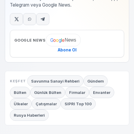
Telegram veya Google News.
News
G
o
o
g
l
e
GOOGLE NEWS
Abone Ol
Savunma Sanayi Rehberi
Gündem
KEŞFET
Bülten
Günlük Bülten
Firmalar
Envanter
Ülkeler
Çatışmalar
SIPRI Top 100
Rusya Haberleri