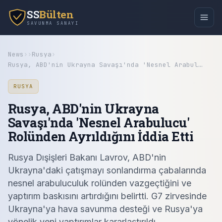
SS
Bülten
SAVUNMA SANAYI
News
›
›
Rusya
›
Rusya, ABD'nin Ukrayna Savaşı'nda 'Nesnel Arabul…
RUSYA
Rusya, ABD'nin Ukrayna
Savaşı'nda 'Nesnel Arabulucu'
Rolünden Ayrıldığını İddia Etti
Rusya Dışişleri Bakanı Lavrov, ABD'nin
Ukrayna'daki çatışmayı sonlandırma çabalarında
nesnel arabuluculuk rolünden vazgeçtiğini ve
yaptırım baskısını artırdığını belirtti. G7 zirvesinde
Ukrayna'ya hava savunma desteği ve Rusya'ya
yönelik yeni yaptırımlar kararlaştırıldı.