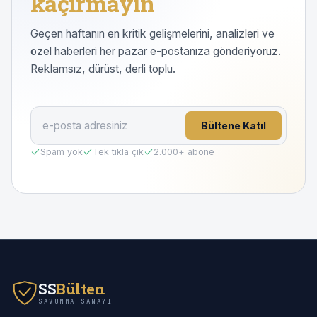
kaçırmayın
Geçen haftanın en kritik gelişmelerini, analizleri ve
özel haberleri her pazar e-postanıza gönderiyoruz.
Reklamsız, dürüst, derli toplu.
Bültene Katıl
Spam yok
Tek tıkla çık
2.000
+ abone
SS
Bülten
SAVUNMA SANAYI