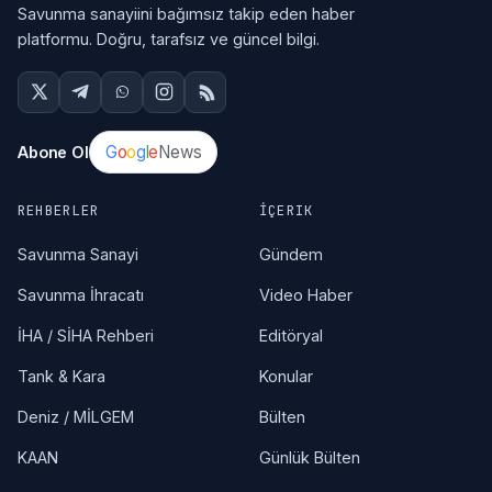
Savunma sanayiini bağımsız takip eden haber
platformu. Doğru, tarafsız ve güncel bilgi.
G
o
o
g
l
e
News
Abone Ol
REHBERLER
İÇERIK
Savunma Sanayi
Gündem
Savunma İhracatı
Video Haber
İHA / SİHA Rehberi
Editöryal
Tank & Kara
Konular
Deniz / MİLGEM
Bülten
KAAN
Günlük Bülten