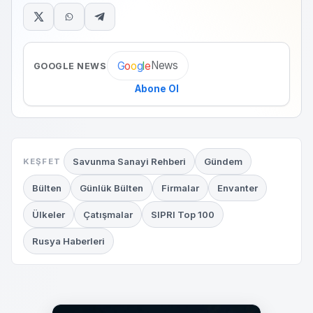
News
G
o
o
g
l
e
GOOGLE NEWS
Abone Ol
Savunma Sanayi Rehberi
Gündem
KEŞFET
Bülten
Günlük Bülten
Firmalar
Envanter
Ülkeler
Çatışmalar
SIPRI Top 100
Rusya Haberleri