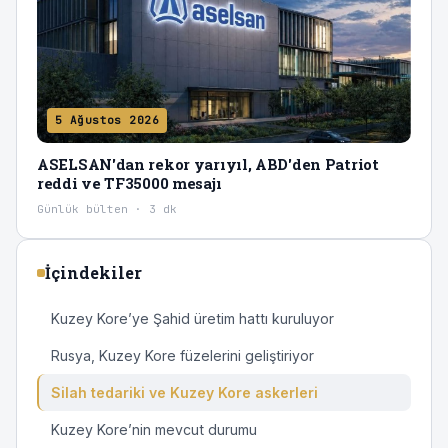
5 Ağustos 2026
ASELSAN'dan rekor yarıyıl, ABD'den Patriot
reddi ve TF35000 mesajı
Günlük bülten · 3 dk
İçindekiler
Kuzey Kore’ye Şahid üretim hattı kuruluyor
Rusya, Kuzey Kore füzelerini geliştiriyor
Silah tedariki ve Kuzey Kore askerleri
Kuzey Kore’nin mevcut durumu