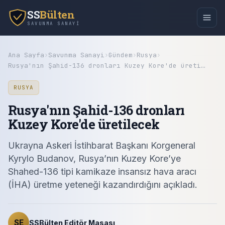
SS
Bülten
SAVUNMA SANAYI
Ana Sayfa
›
Savunma Sanayi
›
Gündem
›
Rusya
›
Rusya'nın Şahid-136 dronları Kuzey Kore'de üreti…
RUSYA
Rusya'nın Şahid-136 dronları
Kuzey Kore'de üretilecek
Ukrayna Askeri İstihbarat Başkanı Korgeneral
Kyrylo Budanov, Rusya’nın Kuzey Kore’ye
Shahed-136 tipi kamikaze insansız hava aracı
(İHA) üretme yeteneği kazandırdığını açıkladı.
SE
SSBülten Editör Masası