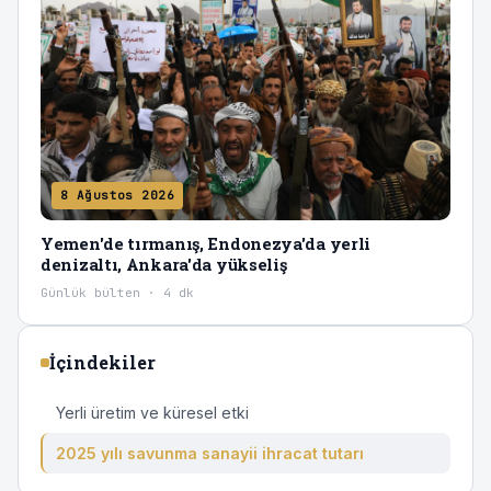
8 Ağustos 2026
Yemen'de tırmanış, Endonezya'da yerli
denizaltı, Ankara'da yükseliş
Günlük bülten · 4 dk
İçindekiler
Yerli üretim ve küresel etki
2025 yılı savunma sanayii ihracat tutarı