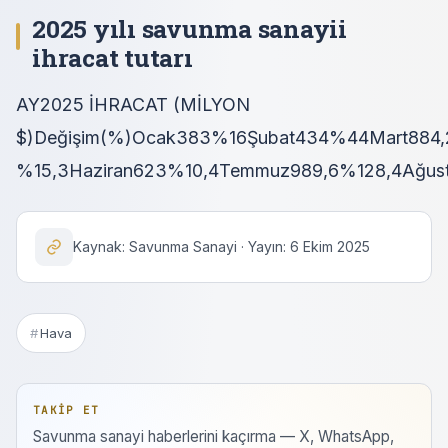
2025 yılı savunma sanayii
ihracat tutarı
AY2025 İHRACAT (MİLYON
$)Değişim(%)Ocak383%16Şubat434%44Mart884,
%15,3Haziran623%10,4Temmuz989,6%128,4Ağust
Kaynak: Savunma Sanayi · Yayın: 6 Ekim 2025
Hava
TAKIP ET
Savunma sanayi haberlerini kaçırma — X, WhatsApp,