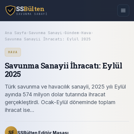
SS
Bülten
SAVUNMA SANAYI
Ana Sayfa
›
Savunma Sanayi
›
Gündem
›
Hava
›
Savunma Sanayii İhracatı: Eylül 2025
HAVA
Savunma Sanayii İhracatı: Eylül
2025
Türk savunma ve havacılık sanayii, 2025 yılı Eylül
ayında 574 milyon dolar tutarında ihracat
gerçekleştirdi. Ocak-Eylül döneminde toplam
ihracat ise…
SE
SSBülten Editör Masası