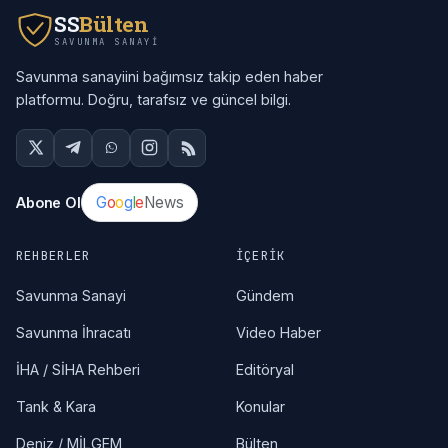
SS
Bülten
SAVUNMA SANAYI
Savunma sanayiini bağımsız takip eden haber
platformu. Doğru, tarafsız ve güncel bilgi.
G
o
o
g
l
e
News
Abone Ol
REHBERLER
İÇERIK
Savunma Sanayi
Gündem
Savunma İhracatı
Video Haber
İHA / SİHA Rehberi
Editöryal
Tank & Kara
Konular
Deniz / MİLGEM
Bülten