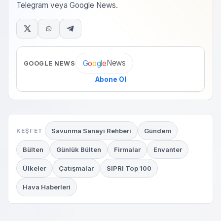
Telegram veya Google News.
News
G
o
o
g
l
e
GOOGLE NEWS
Abone Ol
Savunma Sanayi Rehberi
Gündem
KEŞFET
Bülten
Günlük Bülten
Firmalar
Envanter
Ülkeler
Çatışmalar
SIPRI Top 100
Hava Haberleri