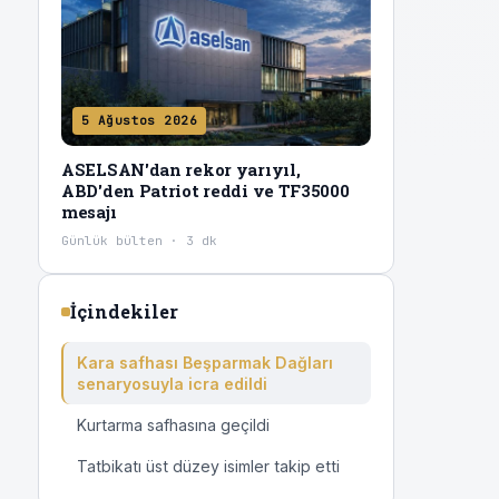
5 Ağustos 2026
ASELSAN'dan rekor yarıyıl,
ABD'den Patriot reddi ve TF35000
mesajı
Günlük bülten · 3 dk
İçindekiler
Kara safhası Beşparmak Dağları
senaryosuyla icra edildi
Kurtarma safhasına geçildi
Tatbikatı üst düzey isimler takip etti