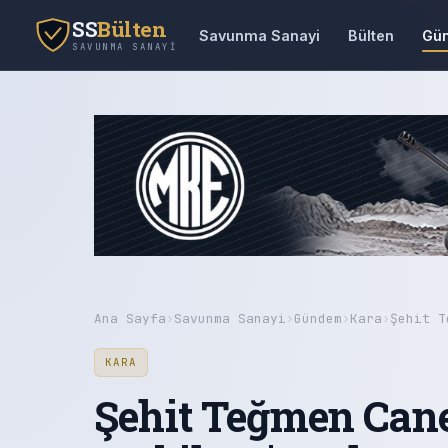
SS
Bülten
Savunma Sanayi
Bülten
Gü
SAVUNMA SANAYI
Ana Sayfa
›
Savunma Sanayi
›
Gündem
›
Kara
›
Şehit T
KARA
Şehit Teğmen Cane