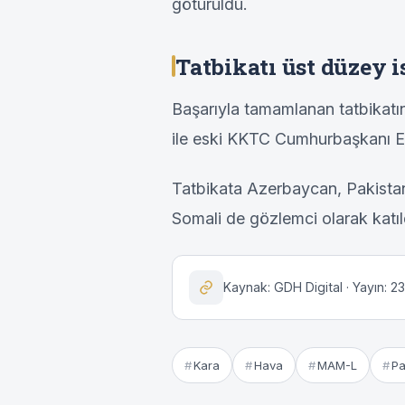
götürüldü.
Tatbikatı üst düzey i
Başarıyla tamamlanan tatbikat
ile eski KKTC Cumhurbaşkanı Ers
Tatbikata Azerbaycan, Pakistan
Somali de gözlemci olarak katıl
Kaynak: GDH Digital · Yayın: 2
Kara
Hava
MAM-L
Pa