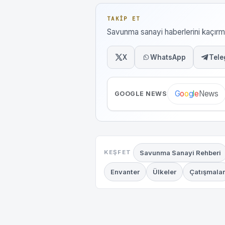
TAKIP ET
Savunma sanayi haberlerini kaçı
X
WhatsApp
Tele
News
G
o
o
g
l
e
GOOGLE NEWS
Savunma Sanayi Rehberi
KEŞFET
Envanter
Ülkeler
Çatışmalar