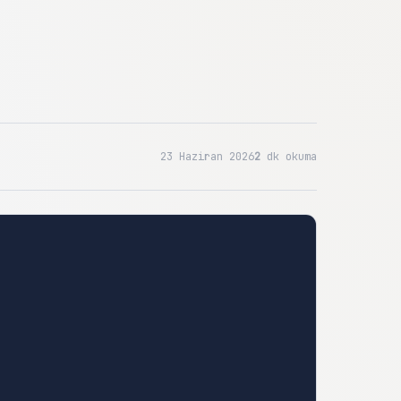
23 Haziran 2026
2
dk okuma