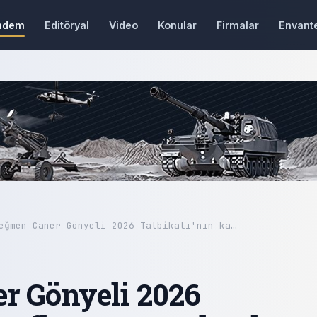
ndem
Editöryal
Video
Konular
Firmalar
Envant
eğmen Caner Gönyeli 2026 Tatbikatı'nın ka…
r Gönyeli 2026