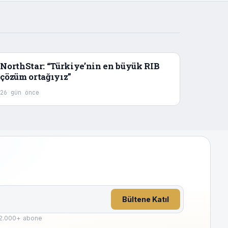
NorthStar: “Türkiye’nin en büyük RIB
çözüm ortağıyız”
26 gün önce
Bültene Katıl
2.000
+ abone