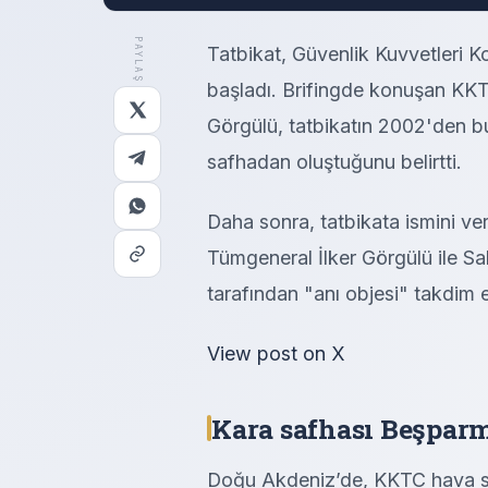
PAYLAŞ
Tatbikat, Güvenlik Kuvvetleri Ko
başladı. Brifingde konuşan KKT
Görgülü, tatbikatın 2002'den bu
safhadan oluştuğunu belirtti.
Daha sonra, tatbikata ismini ve
Tümgeneral İlker Görgülü ile S
tarafından "anı objesi" takdim e
View post on X
Kara safhası Beşparm
Doğu Akdeniz’de, KKTC hava sah