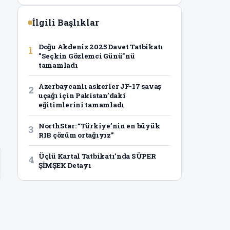
İlgili Başlıklar
Doğu Akdeniz 2025 Davet Tatbikatı
1
"Seçkin Gözlemci Günü"nü
tamamladı
Azerbaycanlı askerler JF-17 savaş
2
uçağı için Pakistan’daki
eğitimlerini tamamladı
NorthStar: “Türkiye’nin en büyük
3
RIB çözüm ortağıyız”
Üçlü Kartal Tatbikatı’nda SÜPER
4
ŞİMŞEK Detayı