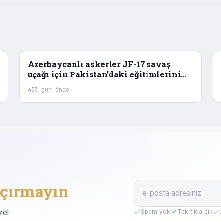
Azerbaycanlı askerler JF-17 savaş
uçağı için Pakistan’daki eğitimlerini
tamamladı
433 gün önce
çırmayın
zel
Spam yok
Tek tıkla çık