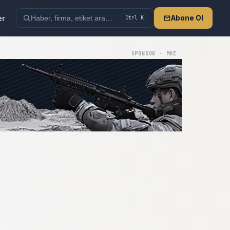
er
Abone Ol
Ctrl K
SPONSOR · MKE