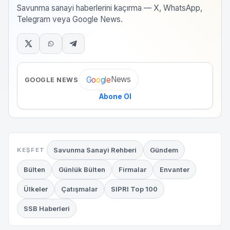
Savunma sanayi haberlerini kaçırma — X, WhatsApp,
Telegram veya Google News.
News
G
o
o
g
l
e
GOOGLE NEWS
Abone Ol
Savunma Sanayi Rehberi
Gündem
KEŞFET
Bülten
Günlük Bülten
Firmalar
Envanter
Ülkeler
Çatışmalar
SIPRI Top 100
SSB Haberleri