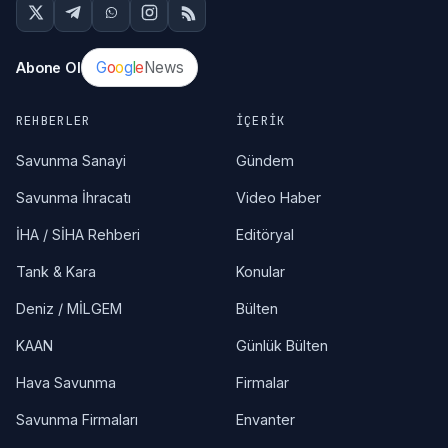
G
o
o
g
l
e
News
Abone Ol
REHBERLER
İÇERIK
Savunma Sanayi
Gündem
Savunma İhracatı
Video Haber
İHA / SİHA Rehberi
Editöryal
Tank & Kara
Konular
Deniz / MİLGEM
Bülten
KAAN
Günlük Bülten
Hava Savunma
Firmalar
Savunma Firmaları
Envanter