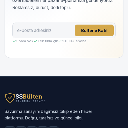
özel haberleri her pazar e-postanıza gönderiyoruz.
Reklamsız, dürüst, derli toplu.
Bültene Katıl
Spam yok
Tek tıkla çık
2.000
+ abone
SS
Bülten
SAVUNMA SANAYI
Savunma sanayiini bağımsız takip eden haber
platformu. Doğru, tarafsız ve güncel bilgi.