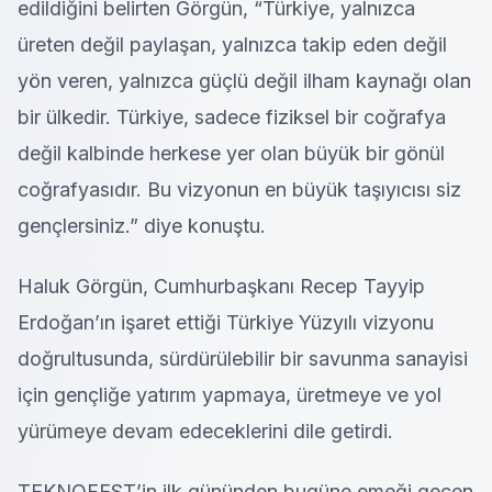
edildiğini belirten Görgün, “Türkiye, yalnızca
üreten değil paylaşan, yalnızca takip eden değil
yön veren, yalnızca güçlü değil ilham kaynağı olan
bir ülkedir. Türkiye, sadece fiziksel bir coğrafya
değil kalbinde herkese yer olan büyük bir gönül
coğrafyasıdır. Bu vizyonun en büyük taşıyıcısı siz
gençlersiniz.” diye konuştu.
Haluk Görgün, Cumhurbaşkanı Recep Tayyip
Erdoğan’ın işaret ettiği Türkiye Yüzyılı vizyonu
doğrultusunda, sürdürülebilir bir savunma sanayisi
için gençliğe yatırım yapmaya, üretmeye ve yol
yürümeye devam edeceklerini dile getirdi.
TEKNOFEST’in ilk gününden bugüne emeği geçen