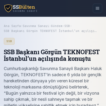
SS
Bülten
SAVUNMA SANAYI
Ana Sayfa
›
Savunma Sanayi
›
Gündem
›
SSB
›
SSB Başkanı Görgün TEKNOFEST İstanbul’un açılışı…
SSB
SSB Başkanı Görgün TEKNOFEST
İstanbul’un açılışında konuştu
Cumhurbaşkanlığı Savunma Sanayii Başkanı Haluk
Görgün, TEKNOFEST’in sadece 6 yılda bir gençlik
hareketinden dünyaya yön veren küresel bir
teknoloji markasına dönüştüğünü belirterek,
“Bugün yalnızca bir festival için değil, bir vizyona
sahip çıkmak, bir nesli sahneye taşımak ve bir
milletin yükselişine şahitlik etmek için buradayız.”