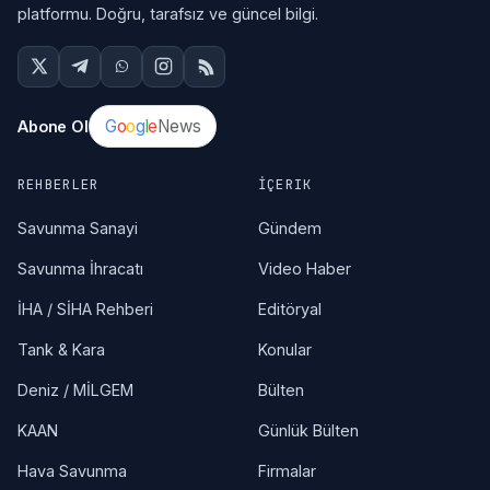
platformu. Doğru, tarafsız ve güncel bilgi.
G
o
o
g
l
e
News
Abone Ol
REHBERLER
İÇERIK
Savunma Sanayi
Gündem
Savunma İhracatı
Video Haber
İHA / SİHA Rehberi
Editöryal
Tank & Kara
Konular
Deniz / MİLGEM
Bülten
KAAN
Günlük Bülten
Hava Savunma
Firmalar