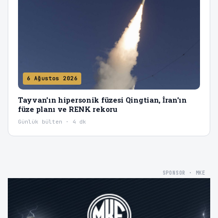
6 Ağustos 2026
Tayvan'ın hipersonik füzesi Qingtian, İran'ın
füze planı ve RENK rekoru
Günlük bülten · 4 dk
SPONSOR · MKE