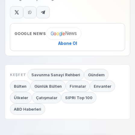
News
G
o
o
g
l
e
GOOGLE NEWS
Abone Ol
Savunma Sanayi Rehberi
Gündem
KEŞFET
Bülten
Günlük Bülten
Firmalar
Envanter
Ülkeler
Çatışmalar
SIPRI Top 100
ABD Haberleri