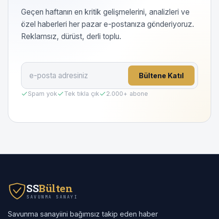
Geçen haftanın en kritik gelişmelerini, analizleri ve
özel haberleri her pazar e-postanıza gönderiyoruz.
Reklamsız, dürüst, derli toplu.
Bültene Katıl
Spam yok
Tek tıkla çık
2.000
+ abone
SS
Bülten
SAVUNMA SANAYI
Savunma sanayiini bağımsız takip eden haber