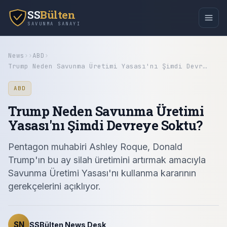
SS
Bülten
SAVUNMA SANAYI
News
›
›
ABD
›
Trump Neden Savunma Üretimi Yasası'nı Şimdi Devr…
ABD
Trump Neden Savunma Üretimi
Yasası'nı Şimdi Devreye Soktu?
Pentagon muhabiri Ashley Roque, Donald
Trump'ın bu ay silah üretimini artırmak amacıyla
Savunma Üretimi Yasası'nı kullanma kararının
gerekçelerini açıklıyor.
SN
SSBülten News Desk