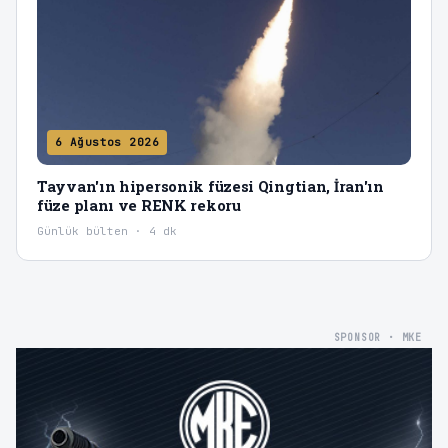
6 Ağustos 2026
Tayvan'ın hipersonik füzesi Qingtian, İran'ın
füze planı ve RENK rekoru
Günlük bülten · 4 dk
SPONSOR · MKE