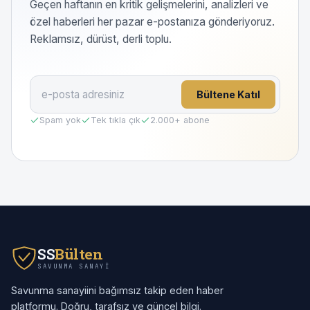
Geçen haftanın en kritik gelişmelerini, analizleri ve
özel haberleri her pazar e-postanıza gönderiyoruz.
Reklamsız, dürüst, derli toplu.
Bültene Katıl
Spam yok
Tek tıkla çık
2.000
+ abone
SS
Bülten
SAVUNMA SANAYI
Savunma sanayiini bağımsız takip eden haber
platformu. Doğru, tarafsız ve güncel bilgi.