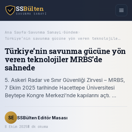
SS
Bülten
SAVUNMA SANAYI
Ana Sayfa
›
Savunma Sanayi
›
Gündem
›
Türkiye’nin savunma gücüne yön veren teknolojile…
Türkiye’nin savunma gücüne yön
veren teknolojiler MRBS’de
sahnede
5. Askeri Radar ve Sınır Güvenliği Zirvesi – MRBS,
7 Ekim 2025 tarihinde Hacettepe Üniversitesi
Beytepe Kongre Merkezi’nde kapılarını açtı. ...
SE
SSBülten Editör Masası
8 Ekim 2025
8
dk okuma