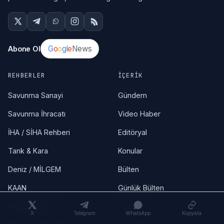
G
o
o
g
l
e
News
Abone Ol
REHBERLER
İÇERIK
Savunma Sanayi
Gündem
Savunma İhracatı
Video Haber
İHA / SİHA Rehberi
Editöryal
Tank & Kara
Konular
Deniz / MİLGEM
Bülten
KAAN
Günlük Bülten
Hava Savunma
Firmalar
X
Telegram
WhatsApp
Kopyala