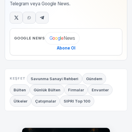
Telegram veya Google News.
News
G
o
o
g
l
e
GOOGLE NEWS
Abone Ol
Savunma Sanayi Rehberi
Gündem
KEŞFET
Bülten
Günlük Bülten
Firmalar
Envanter
Ülkeler
Çatışmalar
SIPRI Top 100