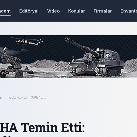
ndem
Editöryal
Video
Konular
Firmalar
Envant
i: Tedarikin %95'i…
İHA Temin Etti: