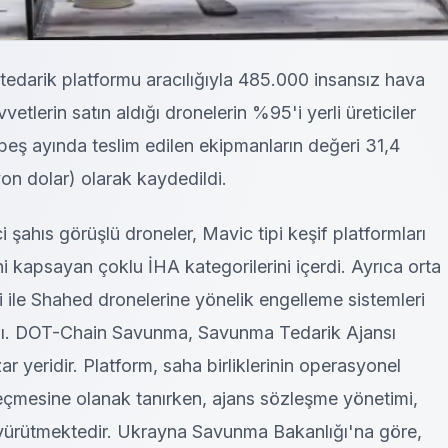
darik platformu aracılığıyla 485.000 insansız hava
vvetlerin satın aldığı dronelerin %95'i yerli üreticiler
k beş ayında teslim edilen ekipmanların değeri 31,4
yon dolar) olarak kaydedildi.
ci şahıs görüşlü droneler, Mavic tipi keşif platformları
 kapsayan çoklu İHA kategorilerini içerdi. Ayrıca orta
ri ile Shahed dronelerine yönelik engelleme sistemleri
aldı. DOT-Chain Savunma, Savunma Tedarik Ajansı
azar yeridir. Platform, saha birliklerinin operasyonel
çmesine olanak tanırken, ajans sözleşme yönetimi,
i yürütmektedir. Ukrayna Savunma Bakanlığı'na göre,