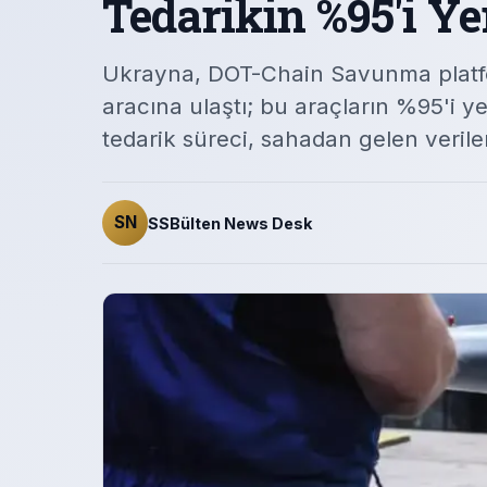
Tedarikin %95'i Ye
Ukrayna, DOT-Chain Savunma platfor
aracına ulaştı; bu araçların %95'i yerl
tedarik süreci, sahadan gelen veriler
SN
SSBülten News Desk