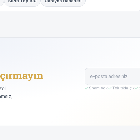
SIPRI Top 100
Ukrayna Haberleri
çırmayın
zel
Spam yok
Tek tıkla çık
amsız,