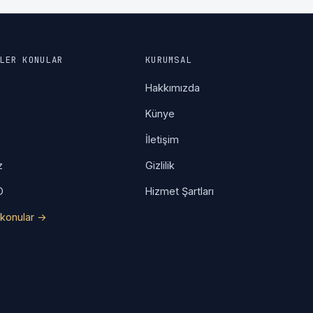
LER KONULAR
KURUMSAL
a
Hakkımızda
Künye
İletişim
z
Gizlilik
O
Hizmet Şartları
konular →