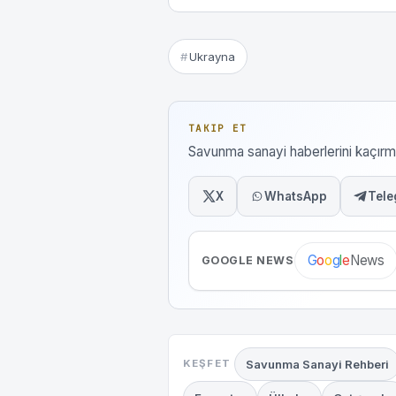
Ukrayna
TAKIP ET
Savunma sanayi haberlerini kaçı
X
WhatsApp
Tele
News
G
o
o
g
l
e
GOOGLE NEWS
Savunma Sanayi Rehberi
KEŞFET