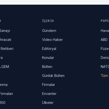
R
İÇERIK
POPÜ
Sanayi
Gündem
Hav
hracatı
Video Haber
ABD
 Rehberi
Editöryal
Füze
ra
Konular
Deni
İLGEM
Bülten
NAT
Günlük Bülten
Tüm 
unma
Firmalar
irmaları
Envanter
 100
Ülkeler