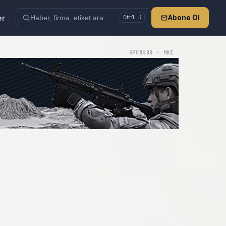
er
Abone Ol
Ctrl K
SPONSOR · MKE