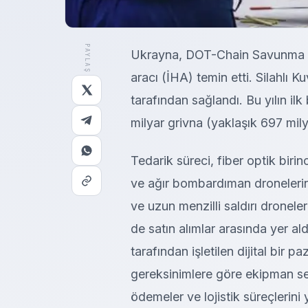
PAYLAŞ
Ukrayna, DOT-Chain Savunma te
aracı (İHA) temin etti. Silahlı Ku
tarafından sağlandı. Bu yılın il
milyar grivna (yaklaşık 697 mil
Tedarik süreci, fiber optik birin
ve ağır bombardıman dronelerini
ve uzun menzilli saldırı dronele
de satın alımlar arasında yer 
tarafından işletilen dijital bir p
gereksinimlere göre ekipman se
ödemeler ve lojistik süreçlerin