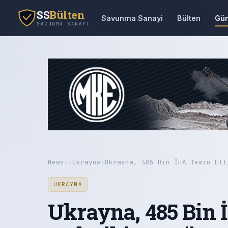
SS
Bülten
Savunma Sanayi
Bülten
Gü
SAVUNMA SANAYI
News
›
›
Ukrayna
›
Ukrayna, 485 Bin İHA Temin Ett
UKRAYNA
Ukrayna, 485 Bin 