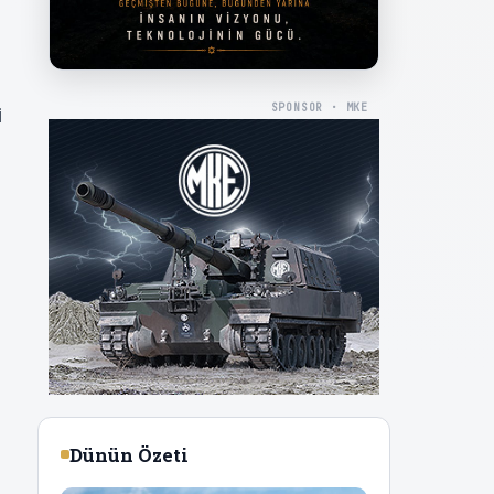
SPONSOR · MKE
i
Dünün Özeti