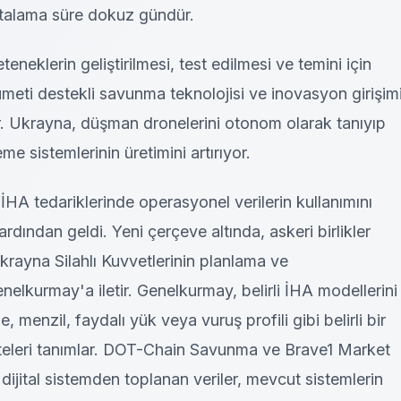
ortalama süre dokuz gündür.
eneklerin geliştirilmesi, test edilmesi ve temini için
eti destekli savunma teknolojisi ve inovasyon girişim
r. Ukrayna, düşman dronelerini otonom olarak tanıyıp
me sistemlerinin üretimini artırıyor.
İHA tedariklerinde operasyonel verilerin kullanımını
ardından geldi. Yeni çerçeve altında, askeri birlikler
krayna Silahlı Kuvvetlerinin planlama ve
lkurmay'a iletir. Genelkurmay, belirli İHA modellerini
e, menzil, faydalı yük veya vuruş profili gibi belirli bir
siteleri tanımlar. DOT-Chain Savunma ve Brave1 Market
dijital sistemden toplanan veriler, mevcut sistemlerin