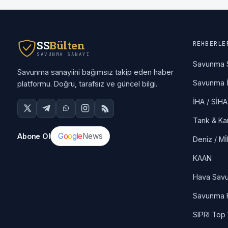
SS
Bülten
REHBERLE
SAVUNMA SANAYI
Savunma 
Savunma sanayiini bağımsız takip eden haber
Savunma İ
platformu. Doğru, tarafsız ve güncel bilgi.
İHA / SİHA
Tank & Ka
G
o
o
g
l
e
News
Abone Ol
Deniz / M
KAAN
Hava Sav
Savunma F
SIPRI Top