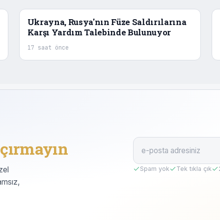
Ukrayna, Rusya'nın Füze Saldırılarına
Karşı Yardım Talebinde Bulunuyor
17 saat önce
çırmayın
zel
Spam yok
Tek tıkla çık
amsız,