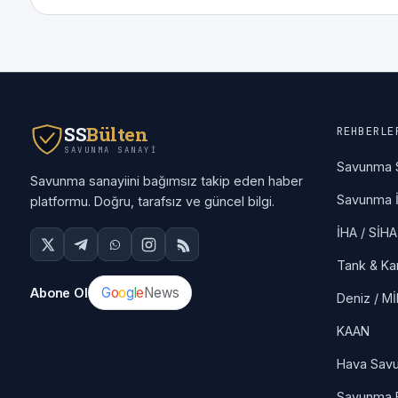
SS
Bülten
REHBERLE
SAVUNMA SANAYI
Savunma 
Savunma sanayiini bağımsız takip eden haber
Savunma İ
platformu. Doğru, tarafsız ve güncel bilgi.
İHA / SİHA
Tank & Ka
G
o
o
g
l
e
News
Abone Ol
Deniz / M
KAAN
Hava Sav
Savunma F