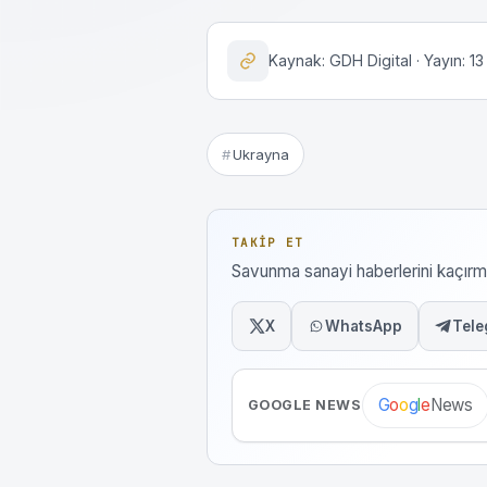
Kaynak: GDH Digital · Yayın: 1
Ukrayna
TAKIP ET
Savunma sanayi haberlerini kaçı
X
WhatsApp
Tele
News
G
o
o
g
l
e
GOOGLE NEWS