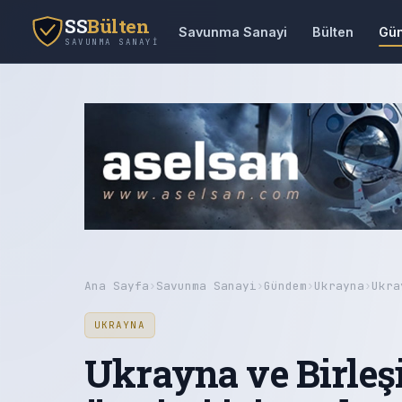
SS
Bülten
Savunma Sanayi
Bülten
Gü
SAVUNMA SANAYI
Ana Sayfa
›
Savunma Sanayi
›
Gündem
›
Ukrayna
›
Ukra
UKRAYNA
Ukrayna ve Birleşi