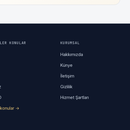
LER KONULAR
KURUMSAL
a
Hakkımızda
Künye
İletişim
z
Gizlilik
O
Hizmet Şartları
konular →