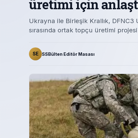
üretimi için anlaşt
Ukrayna ile Birleşik Krallık, DFNC
sırasında ortak topçu üretimi projesi
SE
SSBülten Editör Masası