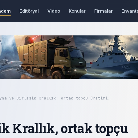
ndem
Editöryal
Video
Konular
Firmalar
Envant
yna ve Birleşik Krallık, ortak topçu üretimi…
k Krallık, ortak topçu