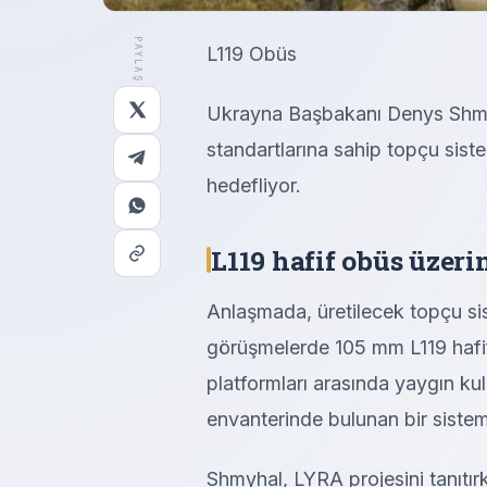
PAYLAŞ
L119 Obüs
Ukrayna Başbakanı Denys Shmyh
standartlarına sahip topçu siste
hedefliyor.
L119 hafif obüs üzer
Anlaşmada, üretilecek topçu si
görüşmelerde 105 mm L119 hafif
platformları arasında yaygın kul
envanterinde bulunan bir sistem
Shmyhal, LYRA projesini tanıtır