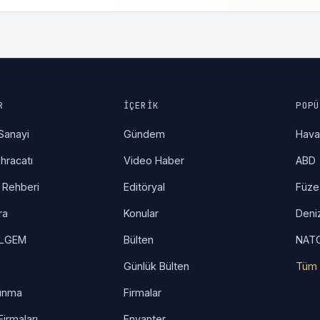
R
İÇERIK
POPÜ
Sanayi
Gündem
Hav
hracatı
Video Haber
ABD
 Rehberi
Editöryal
Füze
ra
Konular
Deni
İLGEM
Bülten
NAT
Günlük Bülten
Tüm 
unma
Firmalar
irmaları
Envanter