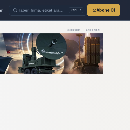
er
Abone Ol
Ctrl K
SPONSOR · ASELSAN