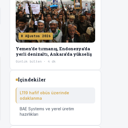
8 Ağustos 2026
Yemen'de tırmanış, Endonezya'da
yerli denizaltı, Ankara'da yükseliş
Günlük bülten · 4 dk
İçindekiler
L119 hafif obüs üzerinde
odaklanma
BAE Systems ve yerel üretim
hazırlıkları