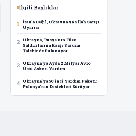
İlgili Başlıklar
İran'a Değil, Ukrayna'ya Silah Satışı
1
Uyarısı
Ukrayna, Rusya'nın Füze
2
Saldırılarına Karşı Yardım
Talebinde Bulunuyor
Ukrayna'ya Ayda 2 Milyar Avro
3
Üstü Askeri Yardım
Ukrayna'ya 50'inci Yardım Paketi:
4
Polonya'nın Destekleri Sürüyor