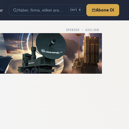
er
Abone Ol
Ctrl K
SPONSOR · ASELSAN