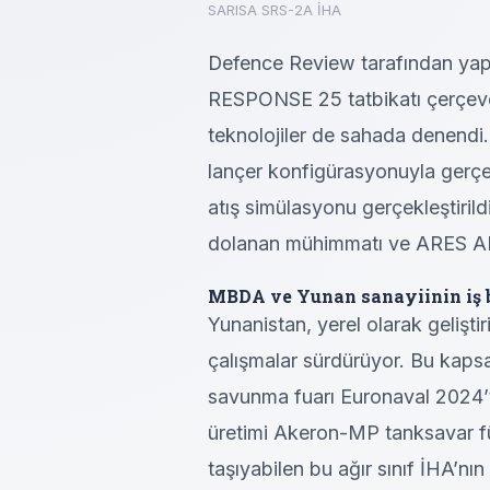
SARISA SRS-2A İHA
Defence Review tarafından ya
RESPONSE 25 tatbikatı çerçevesi
teknolojiler de sahada denendi
lançer konfigürasyonuyla gerç
atış simülasyonu gerçekleştirild
dolanan mühimmatı ve ARES ARS-
MBDA ve Yunan sanayiinin iş b
Yunanistan, yerel olarak gelişti
çalışmalar sürdürüyor. Bu kap
savunma fuarı Euronaval 2024’t
üretimi Akeron-MP tanksavar füz
taşıyabilen bu ağır sınıf İHA’n