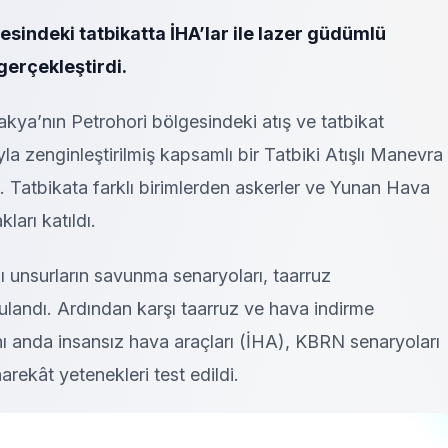
sindeki tatbikatta İHA’lar ile lazer güdümlü
erçekleştirdi.
rakya’nın Petrohori bölgesindeki atış ve tatbikat
la zenginleştirilmiş kapsamlı bir Tatbiki Atışlı Manevra
. Tatbikata farklı birimlerden askerler ve Yunan Hava
ları katıldı.
lı unsurların savunma senaryoları, taarruz
gulandı. Ardından karşı taarruz ve hava indirme
ynı anda insansız hava araçları (İHA), KBRN senaryoları
rekât yetenekleri test edildi.