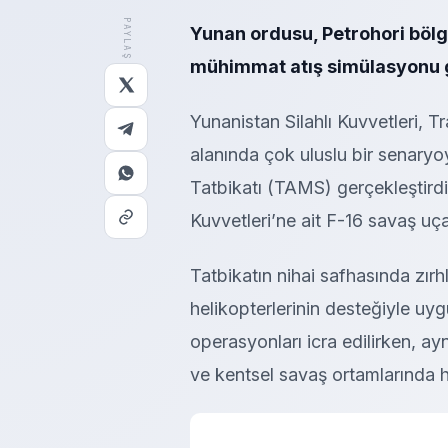
PAYLAŞ
Yunan ordusu, Petrohori bölge
mühimmat atış simülasyonu g
Yunanistan Silahlı Kuvvetleri, T
alanında çok uluslu bir senaryoy
Tatbikatı (TAMS) gerçekleştirdi
Kuvvetleri’ne ait F-16 savaş uçak
Tatbikatın nihai safhasında zırh
helikopterlerinin desteğiyle uy
operasyonları icra edilirken, a
ve kentsel savaş ortamlarında ha