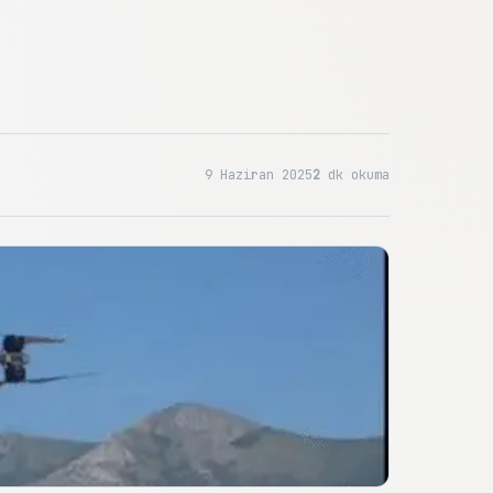
9 Haziran 2025
2
dk okuma