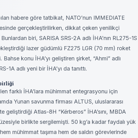
pılan habere göre tatbikat, NATO’nun IMMEDIATE
nde gerçekleştirilirken, dikkat çeken yenilikçi
. Bunlardan biri, SARISA SRS-2A adlı İHA’nın RL275-1S
ekleştirdiği lazer güdümlü FZ275 LGR (70 mm) roket
i. Bahse konu İHA’yı geliştiren şirket, “Ahmi” adlı
1A adlı yeni bir İHA’yı da tanıttı.
irliği
rilen farklı İHA’lara mühimmat entegrasyonu için
samda Yunan savunma firması ALTUS, uluslararası
e geliştirdiği Atlas-8H “Kérberos” İHA’sını, MBDA
esiyle birlikte sergilemişti. 50 kg’a kadar faydalı yük
ın hem mühimmat taşıma hem de saldırı görevlerinde