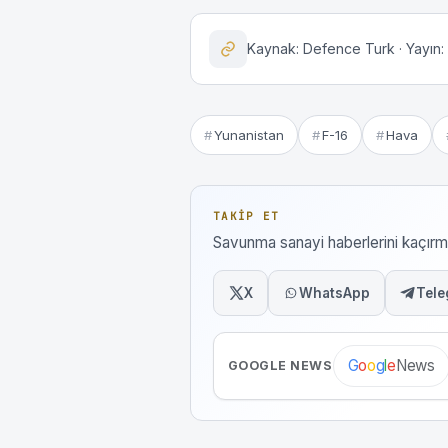
Kaynak: Defence Turk · Yayın:
Yunanistan
F-16
Hava
TAKIP ET
Savunma sanayi haberlerini kaçı
X
WhatsApp
Tele
News
G
o
o
g
l
e
GOOGLE NEWS