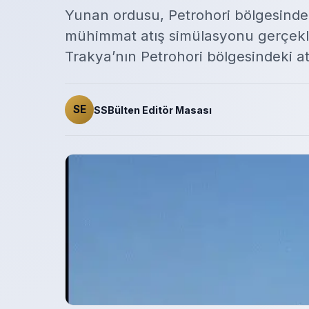
Yunan ordusu, Petrohori bölgesindeki
mühimmat atış simülasyonu gerçekleş
Trakya’nın Petrohori bölgesindeki atı
SE
SSBülten Editör Masası