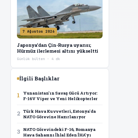
7 Ağustos 2026
Japonya'dan Çin-Rusya uyarısı;
Hürmüz ilerlemesi altını yükseltti
Günlük bülten · 4 dk
İlgili Başlıklar
Yunanistan'ın Savaş Gücü Artıyor:
1
F-16V Viper ve Yeni Helikopterler
Türk Hava Kuvvetleri, Estonya'da
2
NATO Görevine Hazırlanıyor
NATO Görevindeki F-16, Romanya
3
Hava Sahasını İhlal Eden İHA'yı