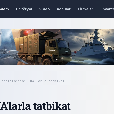
ndem
Editöryal
Video
Konular
Firmalar
Envant
unanistan’dan İHA’larla tatbikat
’larla tatbikat