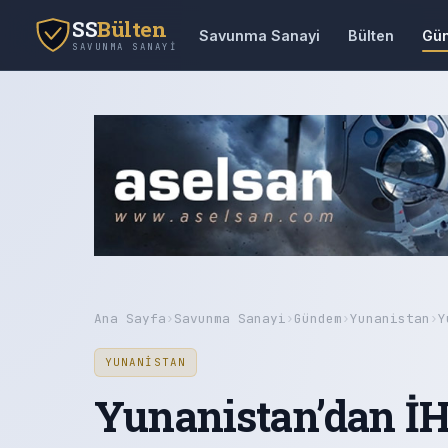
SS
Bülten
Savunma Sanayi
Bülten
Gü
SAVUNMA SANAYI
Ana Sayfa
›
Savunma Sanayi
›
Gündem
›
Yunanistan
›
Y
YUNANISTAN
Yunanistan’dan İHA