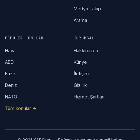
Medya Takip
Arama
POPÜLER KONULAR
KURUMSAL
Hava
Hakkımızda
ABD
Künye
Füze
İletişim
Deniz
Gizlilik
NATO
Hizmet Şartları
Tüm konular →
© 2026 SSBülten — Bağımsız savunma sanayii haber