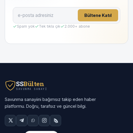
Bültene Katıl
Spam yok
Tek tıkla çık
2.000
+ abone
SS
Bülten
SAVUNMA SANAYI
Savunma sanayiini bağımsız takip eden haber
platformu. Doğru, tarafsız ve güncel bilgi.