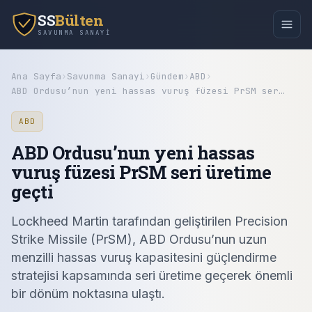
SS
Bülten
SAVUNMA SANAYI
Ana Sayfa
›
Savunma Sanayi
›
Gündem
›
ABD
›
ABD Ordusu’nun yeni hassas vuruş füzesi PrSM ser…
ABD
ABD Ordusu’nun yeni hassas
vuruş füzesi PrSM seri üretime
geçti
Lockheed Martin tarafından geliştirilen Precision
Strike Missile (PrSM), ABD Ordusu’nun uzun
menzilli hassas vuruş kapasitesini güçlendirme
stratejisi kapsamında seri üretime geçerek önemli
bir dönüm noktasına ulaştı.