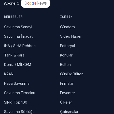
G
o
o
g
l
e
News
Abone Ol
REHBERLER
İÇERIK
Savunma Sanayi
Gündem
Savunma İhracatı
Video Haber
İHA / SİHA Rehberi
Editöryal
Tank & Kara
Konular
Deniz / MİLGEM
Bülten
KAAN
Günlük Bülten
Hava Savunma
Firmalar
Savunma Firmaları
Envanter
SIPRI Top 100
Ülkeler
Savunma Sözlüğü
Çatışmalar