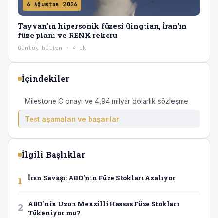
6 Ağustos 2026
Tayvan'ın hipersonik füzesi Qingtian, İran'ın
füze planı ve RENK rekoru
Günlük bülten · 4 dk
İçindekiler
Milestone C onayı ve 4,94 milyar dolarlık sözleşme
Test aşamaları ve başarılar
İlgili Başlıklar
İran Savaşı: ABD'nin Füze Stokları Azalıyor
1
ABD'nin Uzun Menzilli Hassas Füze Stokları
2
Tükeniyor mu?