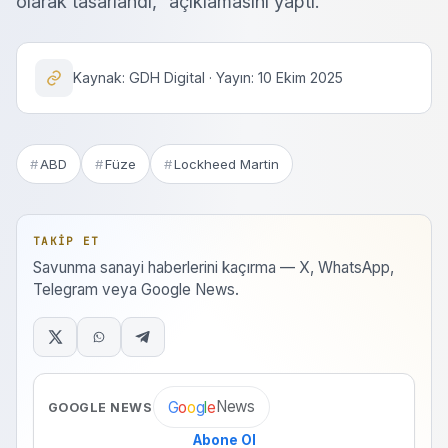
olarak tasarlandı,” açıklamasını yaptı.
Kaynak: GDH Digital · Yayın: 10 Ekim 2025
ABD
Füze
Lockheed Martin
TAKIP ET
Savunma sanayi haberlerini kaçırma — X, WhatsApp,
Telegram veya Google News.
News
G
o
o
g
l
e
GOOGLE NEWS
Abone Ol