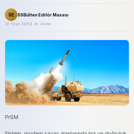
SE
SSBülten Editör Masası
10 Ekim 2025
1
dk okuma
PrSM
Sistem, modern savaş alanlarında hız ve doğruluk