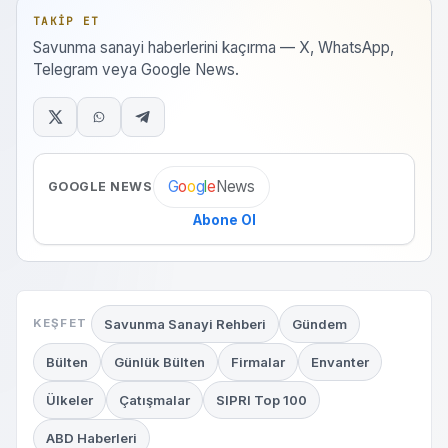
TAKIP ET
Savunma sanayi haberlerini kaçırma — X, WhatsApp,
Telegram veya Google News.
News
G
o
o
g
l
e
GOOGLE NEWS
Abone Ol
Savunma Sanayi Rehberi
Gündem
KEŞFET
Bülten
Günlük Bülten
Firmalar
Envanter
Ülkeler
Çatışmalar
SIPRI Top 100
ABD Haberleri