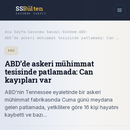
SS
Bülten
SAVUNMA SANAYI
Ana Sayfa
›
Savunma Sanayi
›
Gündem
›
ABD
›
ABD’de askeri mühimmat tesisinde patlamada: Can …
ABD
ABD’de askeri mühimmat
tesisinde patlamada: Can
kayıpları var
ABD’nin Tennessee eyaletinde bir askeri
mühimmat fabrikasında Cuma günü meydana
gelen patlamada, yetkililere göre 16 kişi hayatını
kaybetti ve bazı…