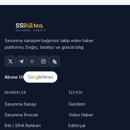
SS
Bülten
SAVUNMA SANAYI
Savunma sanayiini bağımsız takip eden haber
platformu. Doğru, tarafsız ve güncel bilgi.
G
o
o
g
l
e
News
Abone Ol
REHBERLER
İÇERIK
Savunma Sanayi
Gündem
Savunma İhracatı
Video Haber
İHA / SİHA Rehberi
Editöryal