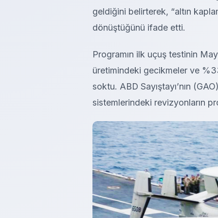
geldiğini belirterek, “altın kapl
dönüştüğünü ifade etti.
Programın ilk uçuş testinin Mayı
üretimindeki gecikmeler ve %33’l
soktu. ABD Sayıştayı’nın (GAO)
sistemlerindeki revizyonların pro