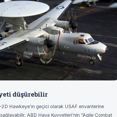
eti düşürebilir
E-2D Hawkeye’ın geçici olarak USAF envanterine
ar sağlayabilir. ABD Hava Kuvvetleri’nin “Agile Combat