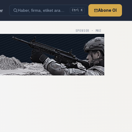
er
Abone Ol
Ctrl K
SPONSOR · MKE