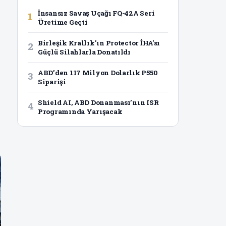
İnsansız Savaş Uçağı FQ-42A Seri
1
Üretime Geçti
Birleşik Krallık'ın Protector İHA'sı
2
Güçlü Silahlarla Donatıldı
ABD’den 117 Milyon Dolarlık P550
3
Siparişi
Shield AI, ABD Donanması’nın ISR
4
Programında Yarışacak