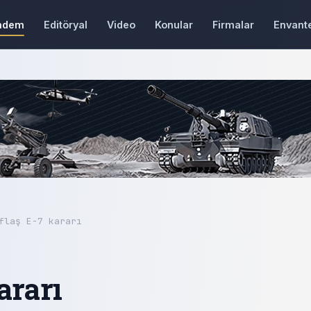
ndem
Editöryal
Video
Konular
Firmalar
Envant
flaş E-7 kararı
ararı