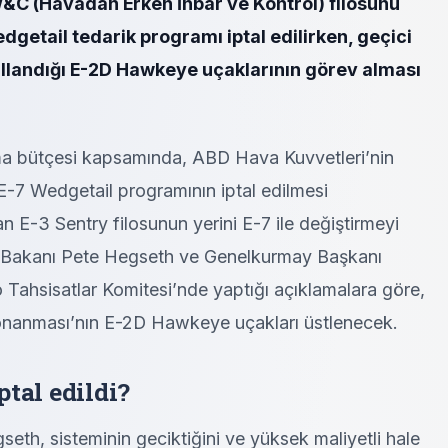
&C (Havadan Erken İhbar ve Kontrol) filosunu
dgetail tedarik programı iptal edilirken, geçici
llandığı E-2D Hawkeye uçaklarının görev alması
a bütçesi kapsamında, ABD Hava Kuvvetleri’nin
E-7 Wedgetail programının iptal edilmesi
n E-3 Sentry filosunun yerini E-7 ile değiştirmeyi
 Bakanı Pete Hegseth ve Genelkurmay Başkanı
 Tahsisatlar Komitesi’nde yaptığı açıklamalara göre,
onanması’nın E-2D Hawkeye uçakları üstlenecek.
tal edildi?
h, sisteminin geciktiğini ve yüksek maliyetli hale