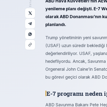
PAYLAŞ
ABD Hava Kuvvetleri’nin AEW
yenileme planı değişti. E-7 We
olarak ABD Donanması’nın ku
planlandı.
Trump yönetiminin yeni savunm
(USAF) uzun süredir beklediği 
değerlendiriliyor. USAF, yaşlana
hedefliyordu. Ancak, Savunma
Orgeneral John Caine’in Senato
bu görevi geçici olarak ABD D
E-7 programı neden ip
ABD Savunma Bakanı Pete Hegset