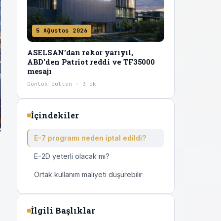
5 Ağustos 2026
ASELSAN'dan rekor yarıyıl,
ABD'den Patriot reddi ve TF35000
mesajı
Günlük bülten · 3 dk
İçindekiler
E-7 programı neden iptal edildi?
E-2D yeterli olacak mı?
Ortak kullanım maliyeti düşürebilir
İlgili Başlıklar