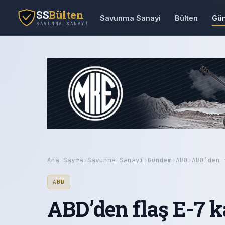
SS
Bülten
Savunma Sanayi
Bülten
Gü
SAVUNMA SANAYI
Ana Sayfa
›
Savunma Sanayi
›
Gündem
›
ABD
›
ABD’den 
ABD
ABD’den flaş E-7 k