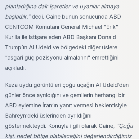
planladığına dair işaretler ve uyarılar almaya
başladık.”
dedi. Caine bunun sonucunda ABD
CENTCOM Komutanı General Michael “Erik”
Kurilla ile istişare eden ABD Başkanı Donald
Trump’ın Al Udeid ve bölgedeki diğer üslere
“asgari güç pozisyonu almalarını” emrettiğini
açıkladı.
Keza uydu görüntüleri çoğu uçağın Al Udeid’den
günler önce ayrıldığını ve gemilerin herhangi bir
ABD eylemine İran’ın yanıt vermesi beklentisiyle
Bahreyn’deki üslerinden ayrıldığını
göstermekteydi. Konuyla ilgili olarak Caine,
“Çoğu
kişi, hedef bölge olabileceğini değerlendirdiğimiz