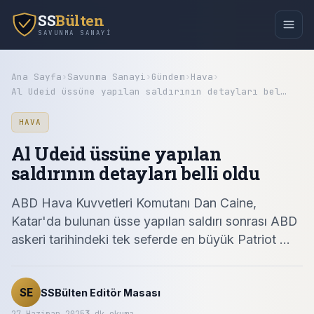
SS
Bülten
SAVUNMA SANAYI
Ana Sayfa
›
Savunma Sanayi
›
Gündem
›
Hava
›
Al Udeid üssüne yapılan saldırının detayları bel…
HAVA
Al Udeid üssüne yapılan
saldırının detayları belli oldu
ABD Hava Kuvvetleri Komutanı Dan Caine,
Katar'da bulunan üsse yapılan saldırı sonrası ABD
askeri tarihindeki tek seferde en büyük Patriot ...
SE
SSBülten Editör Masası