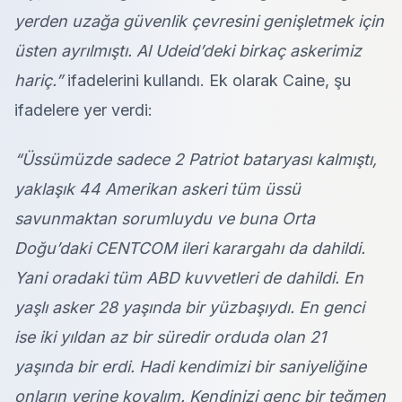
yerden uzağa güvenlik çevresini genişletmek için
üsten ayrılmıştı. Al Udeid’deki birkaç askerimiz
hariç.”
ifadelerini kullandı. Ek olarak Caine, şu
ifadelere yer verdi:
“Üssümüzde sadece 2 Patriot bataryası kalmıştı,
yaklaşık 44 Amerikan askeri tüm üssü
savunmaktan sorumluydu ve buna Orta
Doğu’daki CENTCOM ileri karargahı da dahildi.
Yani oradaki tüm ABD kuvvetleri de dahildi.
En
yaşlı asker 28 yaşında bir yüzbaşıydı. En genci
ise iki yıldan az bir süredir orduda olan 21
yaşında bir erdi. Hadi kendimizi bir saniyeliğine
onların yerine koyalım. Kendinizi genç bir teğmen