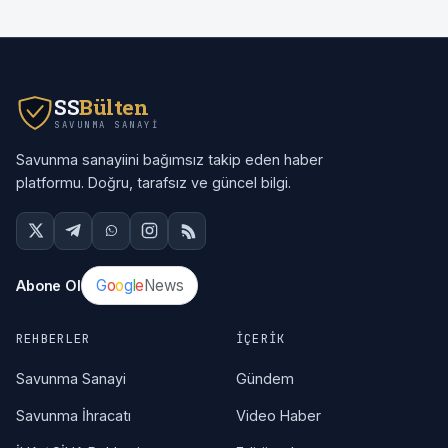
SS
Bülten
SAVUNMA SANAYI
Savunma sanayiini bağımsız takip eden haber
platformu. Doğru, tarafsız ve güncel bilgi.
G
o
o
g
l
e
News
Abone Ol
REHBERLER
İÇERIK
Savunma Sanayi
Gündem
Savunma İhracatı
Video Haber