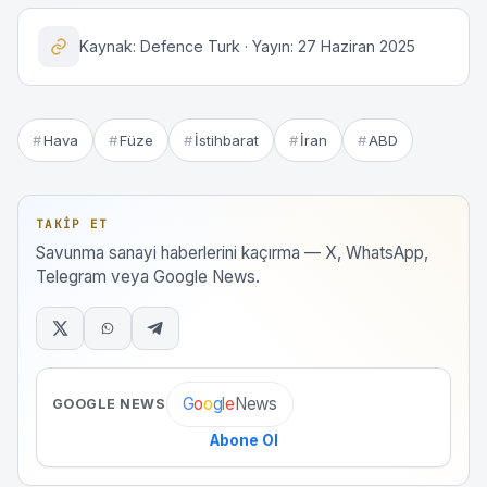
Kaynak: Defence Turk · Yayın: 27 Haziran 2025
Hava
Füze
İstihbarat
İran
ABD
TAKIP ET
Savunma sanayi haberlerini kaçırma — X, WhatsApp,
Telegram veya Google News.
News
G
o
o
g
l
e
GOOGLE NEWS
Abone Ol