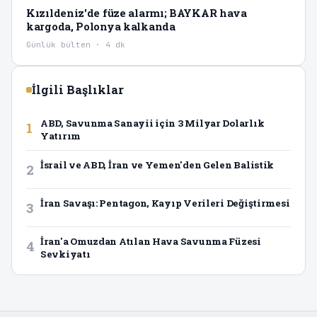
Kızıldeniz'de füze alarmı; BAYKAR hava
kargoda, Polonya kalkanda
Günlük bülten · 4 dk
İlgili Başlıklar
ABD, Savunma Sanayii için 3 Milyar Dolarlık
1
Yatırım
İsrail ve ABD, İran ve Yemen'den Gelen Balistik
2
İran Savaşı: Pentagon, Kayıp Verileri Değiştirmesi
3
İran'a Omuzdan Atılan Hava Savunma Füzesi
4
Sevkiyatı