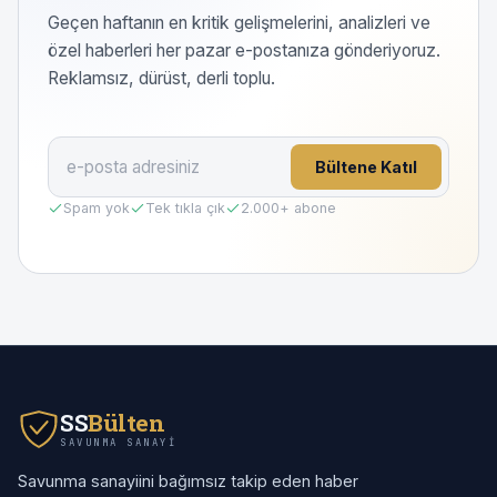
Geçen haftanın en kritik gelişmelerini, analizleri ve
özel haberleri her pazar e-postanıza gönderiyoruz.
Reklamsız, dürüst, derli toplu.
Bültene Katıl
Spam yok
Tek tıkla çık
2.000
+ abone
SS
Bülten
SAVUNMA SANAYI
Savunma sanayiini bağımsız takip eden haber