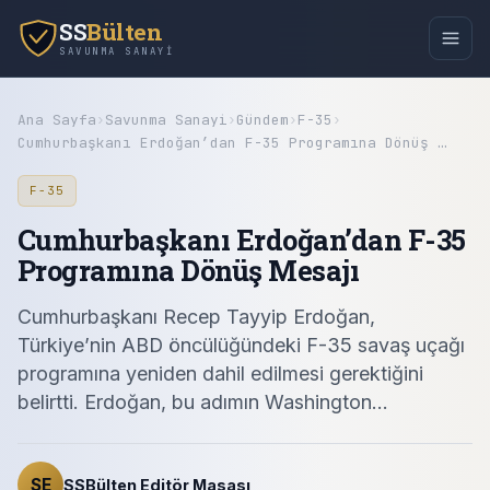
SS
Bülten
SAVUNMA SANAYI
Ana Sayfa
›
Savunma Sanayi
›
Gündem
›
F-35
›
Cumhurbaşkanı Erdoğan’dan F-35 Programına Dönüş …
F-35
Cumhurbaşkanı Erdoğan’dan F-35
Programına Dönüş Mesajı
Cumhurbaşkanı Recep Tayyip Erdoğan,
Türkiye’nin ABD öncülüğündeki F-35 savaş uçağı
programına yeniden dahil edilmesi gerektiğini
belirtti. Erdoğan, bu adımın Washington…
SE
SSBülten Editör Masası