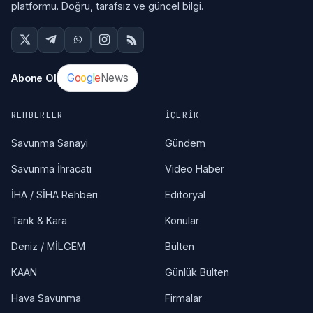
platformu. Doğru, tarafsız ve güncel bilgi.
G
o
o
g
l
e
News
Abone Ol
REHBERLER
İÇERIK
Savunma Sanayi
Gündem
Savunma İhracatı
Video Haber
İHA / SİHA Rehberi
Editöryal
Tank & Kara
Konular
Deniz / MİLGEM
Bülten
KAAN
Günlük Bülten
Hava Savunma
Firmalar