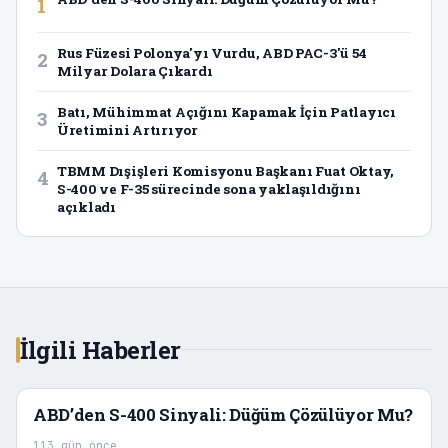
1
Rus Füzesi Polonya'yı Vurdu, ABD PAC-3'ü 54
2
Milyar Dolara Çıkardı
Batı, Mühimmat Açığını Kapamak İçin Patlayıcı
3
Üretimini Artırıyor
TBMM Dışişleri Komisyonu Başkanı Fuat Oktay,
4
S-400 ve F-35 sürecinde sona yaklaşıldığını
açıkladı
İlgili Haberler
ABD’den S-400 Sinyali: Düğüm Çözülüyor Mu?
113 gün önce