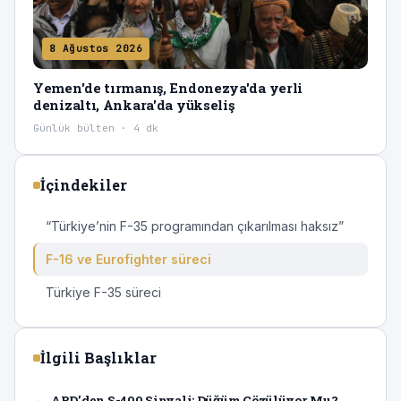
8 Ağustos 2026
Yemen'de tırmanış, Endonezya'da yerli
denizaltı, Ankara'da yükseliş
Günlük bülten · 4 dk
İçindekiler
“Türkiye’nin F-35 programından çıkarılması haksız”
F-16 ve Eurofighter süreci
Türkiye F-35 süreci
İlgili Başlıklar
ABD’den S-400 Sinyali: Düğüm Çözülüyor Mu?