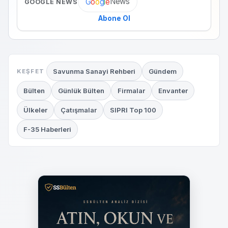
News
G
o
o
g
l
e
GOOGLE NEWS
Abone Ol
Savunma Sanayi Rehberi
Gündem
KEŞFET
Bülten
Günlük Bülten
Firmalar
Envanter
Ülkeler
Çatışmalar
SIPRI Top 100
F-35 Haberleri