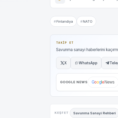
Finlandiya
NATO
TAKIP ET
Savunma sanayi haberlerini kaçı
X
WhatsApp
Tele
News
G
o
o
g
l
e
GOOGLE NEWS
Savunma Sanayi Rehberi
KEŞFET