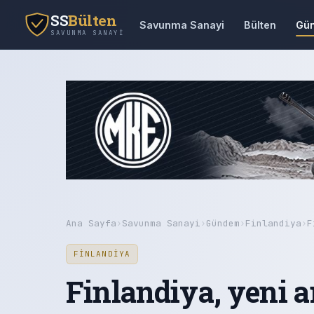
SS
Bülten
Savunma Sanayi
Bülten
Gü
SAVUNMA SANAYI
Ana Sayfa
›
Savunma Sanayi
›
Gündem
›
Finlandiya
›
F
FINLANDIYA
Finlandiya, yeni 