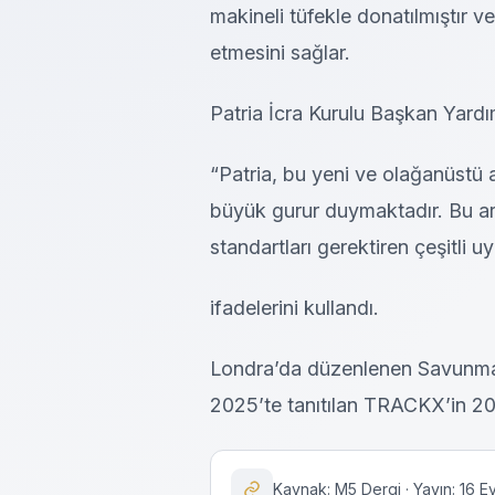
makineli tüfekle donatılmıştır v
etmesini sağlar.
Patria İcra Kurulu Başkan Yardı
“Patria, bu yeni ve olağanüstü
büyük gurur duymaktadır. Bu ara
standartları gerektiren çeşitli
ifadelerini kullandı.
Londra’da düzenlenen Savunma v
2025’te tanıtılan TRACKX’in 202
Kaynak: M5 Dergi · Yayın: 16 E