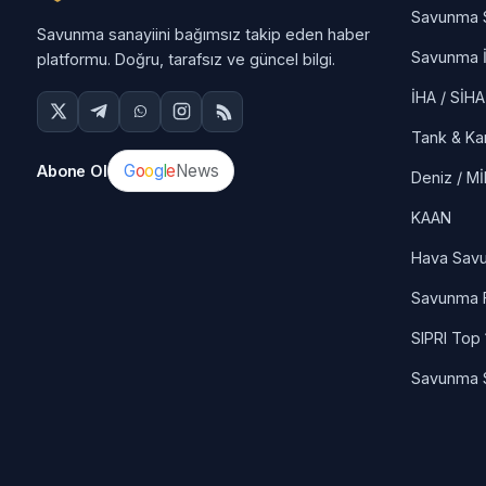
Savunma 
Savunma sanayiini bağımsız takip eden haber
Savunma İ
platformu. Doğru, tarafsız ve güncel bilgi.
İHA / SİHA
Tank & Ka
G
o
o
g
l
e
News
Abone Ol
Deniz / M
KAAN
Hava Sav
Savunma F
SIPRI Top
Savunma 