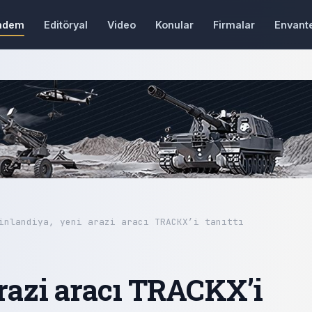
ndem
Editöryal
Video
Konular
Firmalar
Envant
inlandiya, yeni arazi aracı TRACKX’i tanıttı
arazi aracı TRACKX’i