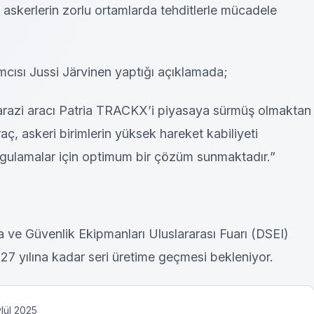
e askerlerin zorlu ortamlarda tehditlerle mücadele
mcısı Jussi Järvinen yaptığı açıklamada;
 arazi aracı Patria TRACKX’i piyasaya sürmüş olmaktan
ç, askeri birimlerin yüksek hareket kabiliyeti
 uygulamalar için optimum bir çözüm sunmaktadır.”
e Güvenlik Ekipmanları Uluslararası Fuarı (DSEI)
7 yılına kadar seri üretime geçmesi bekleniyor.
ylül 2025