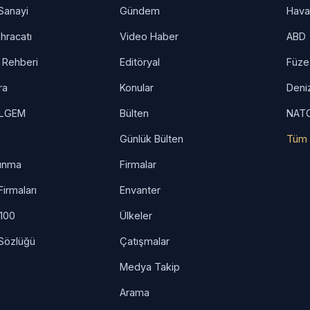
Sanayi
Gündem
Hav
hracatı
Video Haber
ABD
 Rehberi
Editöryal
Füze
ra
Konular
Deni
İLGEM
Bülten
NAT
Günlük Bülten
Tüm 
unma
Firmalar
irmaları
Envanter
 100
Ülkeler
Sözlüğü
Çatışmalar
Medya Takip
Arama