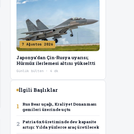
7 Ağustos 2026
Japonya'dan Çin-Rusya uyarısı;
Hürmüz ilerlemesi altını yükseltti
Günlük bülten · 4 dk
İlgili Başlıklar
Rus Bear uçağı, Kraliyet Donanması
1
gemileri üzerinde uçtu
Patria 6x6 üretiminde dev kapasite
2
artışı: Yılda yüzlerce araç üretilecek