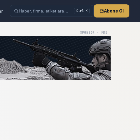
er
Abone Ol
Ctrl K
SPONSOR · MKE