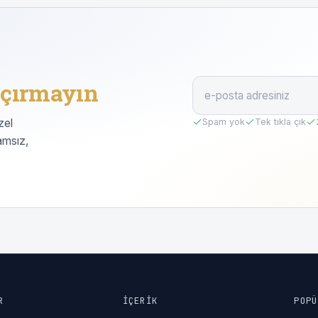
çırmayın
zel
Spam yok
Tek tıkla çık
amsız,
R
İÇERIK
POPÜ