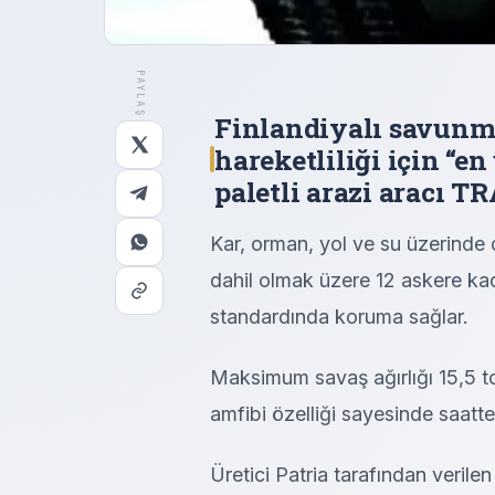
PAYLAŞ
Finlandiyalı savunma 
hareketliliği için “e
paletli arazi aracı TR
Kar, orman, yol ve su üzerinde
dahil olmak üzere 12 askere kad
standardında koruma sağlar.
Maksimum savaş ağırlığı 15,5 to
amfibi özelliği sayesinde saatte 
Üretici Patria tarafından veril