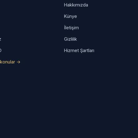
a
Hakkımızda
Künye
İletişim
z
Gizlilik
O
Hizmet Şartları
konular →