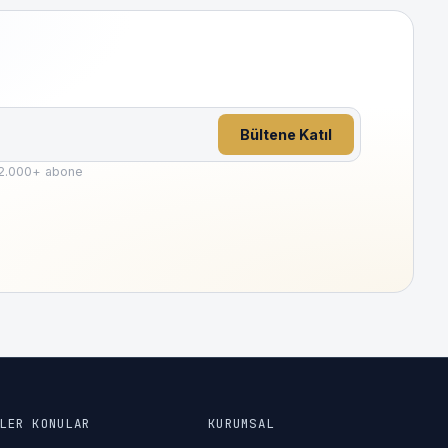
Bültene Katıl
2.000
+ abone
LER KONULAR
KURUMSAL