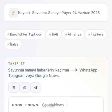
Kaynak: Savunma Sanayi · Yayın: 24 Haziran 2026
Eurofighter Typhoon
BAE
Almanya
İngiltere
İtalya
TAKIP ET
Savunma sanayi haberlerini kaçırma — X, WhatsApp,
Telegram veya Google News.
News
G
o
o
g
l
e
GOOGLE NEWS