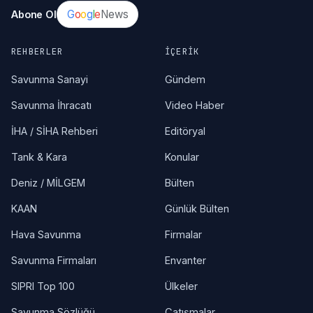
G
o
o
g
l
e
News
Abone Ol
REHBERLER
İÇERIK
Savunma Sanayi
Gündem
Savunma İhracatı
Video Haber
İHA / SİHA Rehberi
Editöryal
Tank & Kara
Konular
Deniz / MİLGEM
Bülten
KAAN
Günlük Bülten
Hava Savunma
Firmalar
Savunma Firmaları
Envanter
SIPRI Top 100
Ülkeler
Savunma Sözlüğü
Çatışmalar