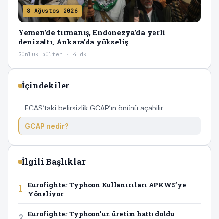
8 Ağustos 2026
Yemen'de tırmanış, Endonezya'da yerli
denizaltı, Ankara'da yükseliş
Günlük bülten · 4 dk
İçindekiler
FCAS’taki belirsizlik GCAP’ın önünü açabilir
GCAP nedir?
İlgili Başlıklar
Eurofighter Typhoon Kullanıcıları APKWS’ye
1
Yöneliyor
Eurofighter Typhoon’un üretim hattı doldu
2