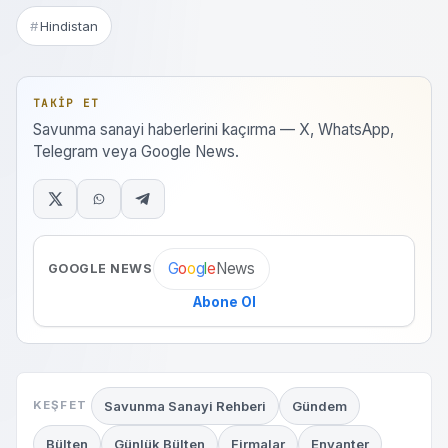
Hindistan
TAKIP ET
Savunma sanayi haberlerini kaçırma — X, WhatsApp,
Telegram veya Google News.
News
G
o
o
g
l
e
GOOGLE NEWS
Abone Ol
Savunma Sanayi Rehberi
Gündem
KEŞFET
Bülten
Günlük Bülten
Firmalar
Envanter