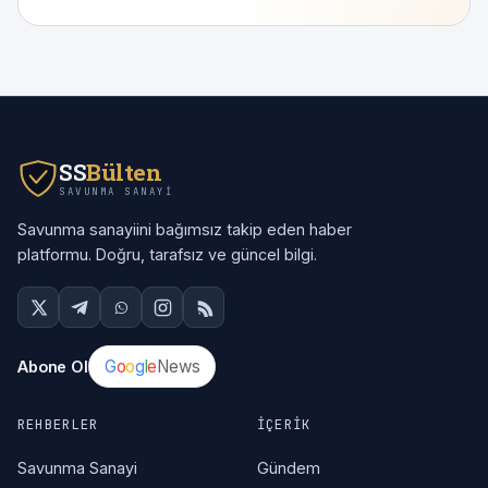
SS
Bülten
SAVUNMA SANAYI
Savunma sanayiini bağımsız takip eden haber
platformu. Doğru, tarafsız ve güncel bilgi.
G
o
o
g
l
e
News
Abone Ol
REHBERLER
İÇERIK
Savunma Sanayi
Gündem