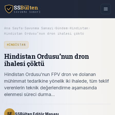
SS
Bülten
SAVUNMA SANAYI
Ana Sayfa
›
Savunma Sanayi
›
Gündem
›
Hindistan
›
Hindistan Ordusu’nun dron ihalesi çöktü
HINDISTAN
Hindistan Ordusu’nun dron
ihalesi çöktü
Hindistan Ordusu’nun FPV dron ve dolanan
mühimmat tedarikine yönelik iki ihalede, tüm teklif
verenlerin teknik değerlendirme aşamasında
elenmesi süreci durma…
SE
SSBülten Editör Masası