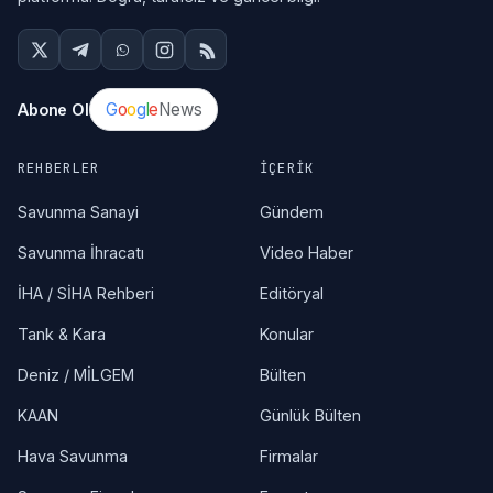
G
o
o
g
l
e
News
Abone Ol
REHBERLER
İÇERIK
Savunma Sanayi
Gündem
Savunma İhracatı
Video Haber
İHA / SİHA Rehberi
Editöryal
Tank & Kara
Konular
Deniz / MİLGEM
Bülten
KAAN
Günlük Bülten
Hava Savunma
Firmalar