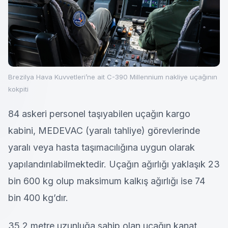
Brezilya Hava Kuvvetleri’ne ait C-390 Millennium nakliye uçağının
kokpiti
84 askeri personel taşıyabilen uçağın kargo
kabini, MEDEVAC (yaralı tahliye) görevlerinde
yaralı veya hasta taşımacılığına uygun olarak
yapılandırılabilmektedir. Uçağın ağırlığı yaklaşık 23
bin 600 kg olup maksimum kalkış ağırlığı ise 74
bin 400 kg’dır.
35.2 metre uzunluğa sahip olan uçağın kanat