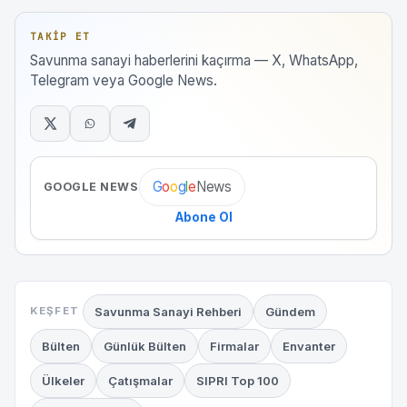
TAKIP ET
Savunma sanayi haberlerini kaçırma — X, WhatsApp,
Telegram veya Google News.
News
G
o
o
g
l
e
GOOGLE NEWS
Abone Ol
Savunma Sanayi Rehberi
Gündem
KEŞFET
Bülten
Günlük Bülten
Firmalar
Envanter
Ülkeler
Çatışmalar
SIPRI Top 100