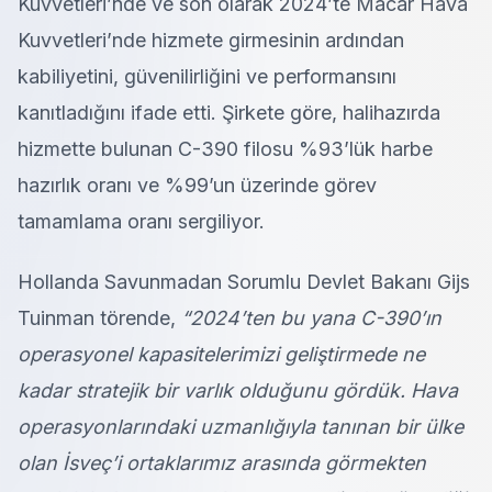
Kuvvetleri’nde ve son olarak 2024’te Macar Hava
Kuvvetleri’nde hizmete girmesinin ardından
kabiliyetini, güvenilirliğini ve performansını
kanıtladığını ifade etti. Şirkete göre, halihazırda
hizmette bulunan C-390 filosu %93’lük harbe
hazırlık oranı ve %99’un üzerinde görev
tamamlama oranı sergiliyor.
Hollanda Savunmadan Sorumlu Devlet Bakanı Gijs
Tuinman törende,
“2024’ten bu yana C-390’ın
operasyonel kapasitelerimizi geliştirmede ne
kadar stratejik bir varlık olduğunu gördük. Hava
operasyonlarındaki uzmanlığıyla tanınan bir ülke
olan İsveç’i ortaklarımız arasında görmekten