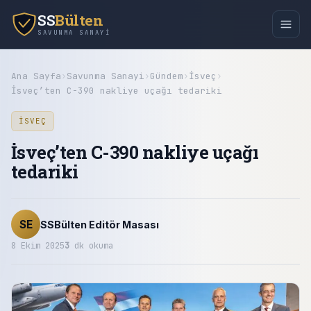
SS
Bülten
SAVUNMA SANAYI
Ana Sayfa
›
Savunma Sanayi
›
Gündem
›
İsveç
›
İsveç’ten C-390 nakliye uçağı tedariki
İSVEÇ
İsveç’ten C-390 nakliye uçağı
tedariki
SE
SSBülten Editör Masası
8 Ekim 2025
3
dk okuma