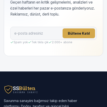
Geçen haftanın en kritik gelişmelerini, analizleri ve
özel haberleri her pazar e-postanıza gönderiyoruz.
Reklamsız, dürüst, derli toplu.
Bültene Katıl
Spam yok
Tek tıkla çık
2.000
+ abone
SS
Bülten
SAVUNMA SANAYI
Savunma sanayiini bağımsız takip eden haber
platformu. Doğru, tarafsız ve güncel bilgi.