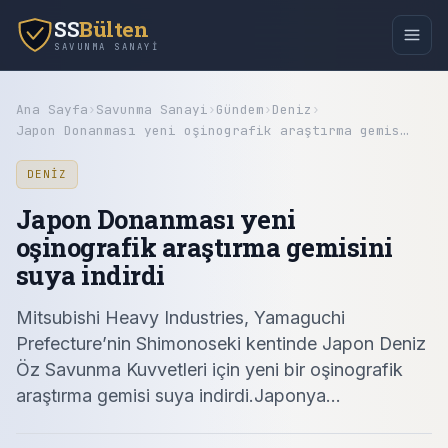
SS
Bülten
SAVUNMA SANAYI
Ana Sayfa
›
Savunma Sanayi
›
Gündem
›
Deniz
›
Japon Donanması yeni oşinografik araştırma gemis…
DENIZ
Japon Donanması yeni
oşinografik araştırma gemisini
suya indirdi
Mitsubishi Heavy Industries, Yamaguchi
Prefecture’nin Shimonoseki kentinde Japon Deniz
Öz Savunma Kuvvetleri için yeni bir oşinografik
araştırma gemisi suya indirdi.Japonya…