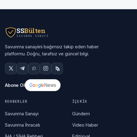
SS
Bülten
SAVUNMA SANAYI
Savunma sanayiini bağımsız takip eden haber
platformu. Doğru, tarafsız ve güncel bilgi.
G
o
o
g
l
e
News
Abone Ol
REHBERLER
İÇERIK
Savunma Sanayi
Gündem
Savunma İhracatı
Video Haber
İHA / SİHA Rehberi
Editöryal