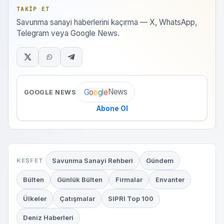
TAKIP ET
Savunma sanayi haberlerini kaçırma — X, WhatsApp,
Telegram veya Google News.
News
G
o
o
g
l
e
GOOGLE NEWS
Abone Ol
Savunma Sanayi Rehberi
Gündem
KEŞFET
Bülten
Günlük Bülten
Firmalar
Envanter
Ülkeler
Çatışmalar
SIPRI Top 100
Deniz Haberleri