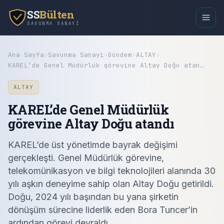
SS
Bülten
SAVUNMA SANAYI
Ana Sayfa
›
Savunma Sanayi
›
Gündem
›
ALTAY
›
KAREL’de Genel Müdürlük görevine Altay Doğu atan…
ALTAY
KAREL’de Genel Müdürlük
görevine Altay Doğu atandı
KAREL’de üst yönetimde bayrak değişimi
gerçekleşti. Genel Müdürlük görevine,
telekomünikasyon ve bilgi teknolojileri alanında 30
yılı aşkın deneyime sahip olan Altay Doğu getirildi.
Doğu, 2024 yılı başından bu yana şirketin
dönüşüm sürecine liderlik eden Bora Tuncer’in
ardından görevi devraldı.