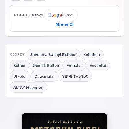
News
G
o
o
g
l
e
GOOGLE NEWS
Abone Ol
Savunma Sanayi Rehberi
Gündem
KEŞFET
Bülten
Günlük Bülten
Firmalar
Envanter
Ülkeler
Çatışmalar
SIPRI Top 100
ALTAY Haberleri