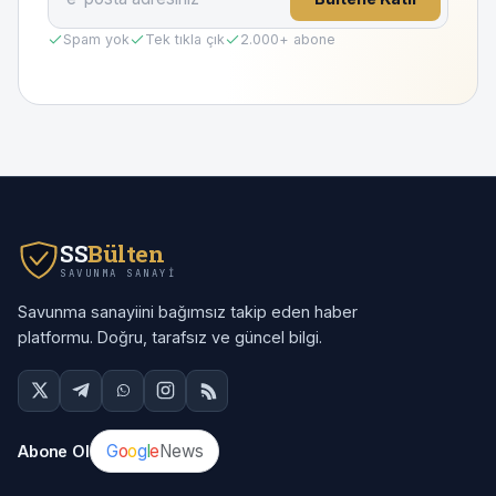
Spam yok
Tek tıkla çık
2.000
+ abone
SS
Bülten
SAVUNMA SANAYI
Savunma sanayiini bağımsız takip eden haber
platformu. Doğru, tarafsız ve güncel bilgi.
G
o
o
g
l
e
News
Abone Ol