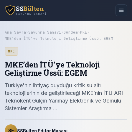
SS
Bülten
SAVUNMA SANAYI
Ana Sayfa
›
Savunma Sanayi
›
Gündem
›
MKE
›
MKE’den İTÜ’ye Teknoloji Geliştirme Üssü: EGEM
MKE
MKE’den İTÜ’ye Teknoloji
Geliştirme Üssü: EGEM
Türkiye'nin ihtiyaç duyduğu kritik su altı
teknolojilerinin de geliştirileceği MKE’nin İTÜ ARI
Teknokent Gülçin Yarımay Elektronik ve Gömülü
Sistemler Araştırma ...
SE
SSBülten Editör Masası