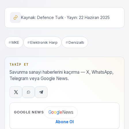
Kaynak: Defence Turk · Yayın: 22 Haziran 2025
MKE
Elektronik Harp
Denizaltı
TAKIP ET
Savunma sanayi haberlerini kaçırma — X, WhatsApp,
Telegram veya Google News.
News
G
o
o
g
l
e
GOOGLE NEWS
Abone Ol