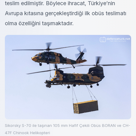
teslim edilmiştir. Böylece ihracat, Türkiye’nin
Avrupa kıtasına gerçekleştirdiği ilk obüs teslimatı
olma özelliğini taşımaktadır.
Sikorsky S-70 ile taşınan 105 mm Hafif Çekili Obüs BORAN ve CH-
47F Chinook Helikopteri