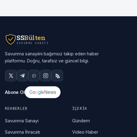
SS
Bülten
SAVUNMA SANAYI
Savunma sanayiini bağımsız takip eden haber
platformu. Doğru, tarafsız ve güncel bilgi.
G
o
o
g
l
e
News
Abone Ol
REHBERLER
İÇERIK
Savunma Sanayi
Gündem
Savunma İhracatı
Video Haber