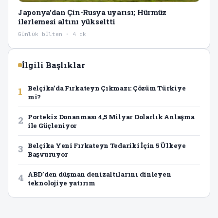
Japonya'dan Çin-Rusya uyarısı; Hürmüz
ilerlemesi altını yükseltti
Günlük bülten · 4 dk
İlgili Başlıklar
Belçika’da Fırkateyn Çıkmazı: Çözüm Türkiye
1
mi?
Portekiz Donanması 4,5 Milyar Dolarlık Anlaşma
2
ile Güçleniyor
Belçika Yeni Fırkateyn Tedariki İçin 5 Ülkeye
3
Başvuruyor
ABD’den düşman denizaltılarını dinleyen
4
teknolojiye yatırım