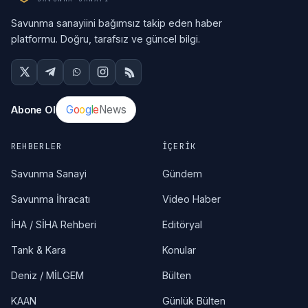
Savunma sanayiini bağımsız takip eden haber
platformu. Doğru, tarafsız ve güncel bilgi.
G
o
o
g
l
e
News
Abone Ol
REHBERLER
İÇERIK
Savunma Sanayi
Gündem
Savunma İhracatı
Video Haber
İHA / SİHA Rehberi
Editöryal
Tank & Kara
Konular
Deniz / MİLGEM
Bülten
KAAN
Günlük Bülten