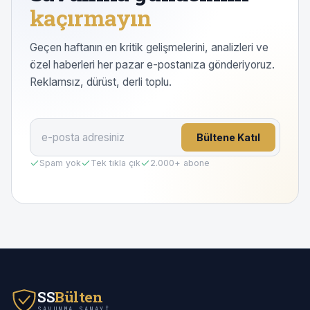
kaçırmayın
Geçen haftanın en kritik gelişmelerini, analizleri ve
özel haberleri her pazar e-postanıza gönderiyoruz.
Reklamsız, dürüst, derli toplu.
Bültene Katıl
Spam yok
Tek tıkla çık
2.000
+ abone
SS
Bülten
SAVUNMA SANAYI