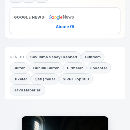
News
G
o
o
g
l
e
GOOGLE NEWS
Abone Ol
Savunma Sanayi Rehberi
Gündem
KEŞFET
Bülten
Günlük Bülten
Firmalar
Envanter
Ülkeler
Çatışmalar
SIPRI Top 100
Hava Haberleri