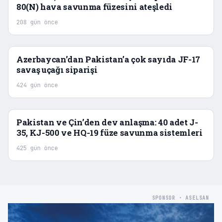
80(N) hava savunma füzesini ateşledi
208 gün önce
Azerbaycan’dan Pakistan’a çok sayıda JF-17
savaş uçağı siparişi
424 gün önce
Pakistan ve Çin’den dev anlaşma: 40 adet J-
35, KJ-500 ve HQ-19 füze savunma sistemleri
425 gün önce
SPONSOR · ASELSAN