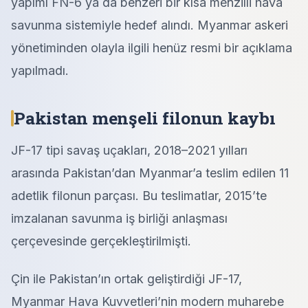
yapımı FN-6 ya da benzeri bir kısa menzilli hava
savunma sistemiyle hedef alındı. Myanmar askeri
yönetiminden olayla ilgili henüz resmi bir açıklama
yapılmadı.
Pakistan menşeli filonun kaybı
JF-17 tipi savaş uçakları, 2018–2021 yılları
arasında Pakistan’dan Myanmar’a teslim edilen 11
adetlik filonun parçası. Bu teslimatlar, 2015’te
imzalanan savunma iş birliği anlaşması
çerçevesinde gerçekleştirilmişti.
Çin ile Pakistan’ın ortak geliştirdiği JF-17,
Myanmar Hava Kuvvetleri’nin modern muharebe