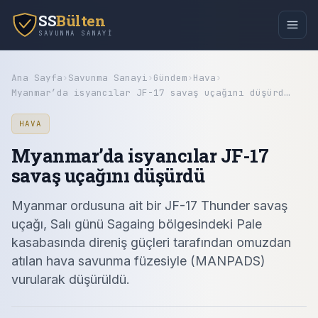
SS
Bülten
SAVUNMA SANAYI
Ana Sayfa
›
Savunma Sanayi
›
Gündem
›
Hava
›
Myanmar’da isyancılar JF-17 savaş uçağını düşürd…
HAVA
Myanmar’da isyancılar JF-17
savaş uçağını düşürdü
Myanmar ordusuna ait bir JF-17 Thunder savaş
uçağı, Salı günü Sagaing bölgesindeki Pale
kasabasında direniş güçleri tarafından omuzdan
atılan hava savunma füzesiyle (MANPADS)
vurularak düşürüldü.