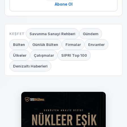
Abone Ol
Savunma Sanayi Rehberi
Gündem
KEŞFET
Bülten
Günlük Bülten
Firmalar
Envanter
Ülkeler
Çatışmalar
SIPRI Top 100
Denizaltı Haberleri