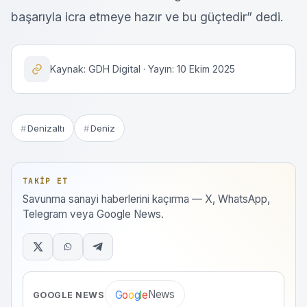
başarıyla icra etmeye hazır ve bu güçtedir” dedi.
Kaynak: GDH Digital · Yayın: 10 Ekim 2025
Denizaltı
Deniz
TAKIP ET
Savunma sanayi haberlerini kaçırma — X, WhatsApp,
Telegram veya Google News.
News
G
o
o
g
l
e
GOOGLE NEWS