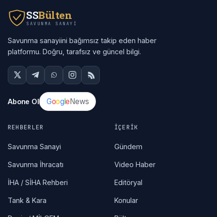
SS
Bülten
SAVUNMA SANAYI
Savunma sanayiini bağımsız takip eden haber
platformu. Doğru, tarafsız ve güncel bilgi.
G
o
o
g
l
e
News
Abone Ol
REHBERLER
İÇERIK
Savunma Sanayi
Gündem
Savunma İhracatı
Video Haber
İHA / SİHA Rehberi
Editöryal
Tank & Kara
Konular