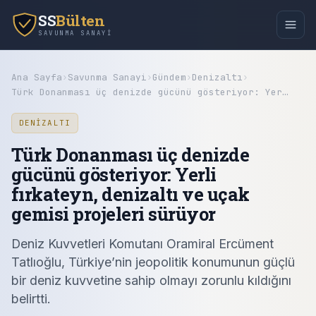
SS
Bülten
SAVUNMA SANAYI
Ana Sayfa
›
Savunma Sanayi
›
Gündem
›
Denizaltı
›
Türk Donanması üç denizde gücünü gösteriyor: Yer…
DENIZALTI
Türk Donanması üç denizde
gücünü gösteriyor: Yerli
fırkateyn, denizaltı ve uçak
gemisi projeleri sürüyor
Deniz Kuvvetleri Komutanı Oramiral Ercüment
Tatlıoğlu, Türkiye’nin jeopolitik konumunun güçlü
bir deniz kuvvetine sahip olmayı zorunlu kıldığını
belirtti.