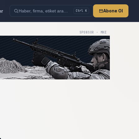
er
Abone Ol
Ctrl K
SPONSOR · MKE