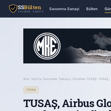
SS
Bülten
Savunma Sanayi
Bülten
Gü
SAVUNMA SANAYI
Ana Sayfa
›
Savunma Sanayi
›
Gündem
›
TUSAŞ
›
TUSAŞ,
TUSAŞ
TUSAŞ, Airbus Glo