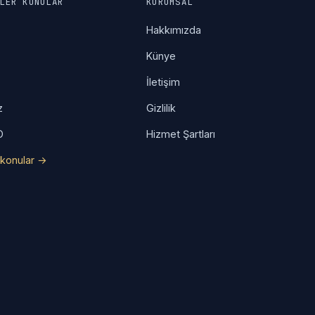
LER KONULAR
KURUMSAL
a
Hakkımızda
Künye
İletişim
z
Gizlilik
O
Hizmet Şartları
konular →