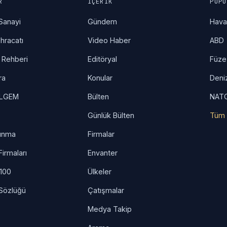
R
İÇERIK
POPÜ
Sanayi
Gündem
Hav
hracatı
Video Haber
ABD
 Rehberi
Editöryal
Füze
ra
Konular
Deni
İLGEM
Bülten
NAT
Günlük Bülten
Tüm 
unma
Firmalar
irmaları
Envanter
 100
Ülkeler
Sözlüğü
Çatışmalar
Medya Takip