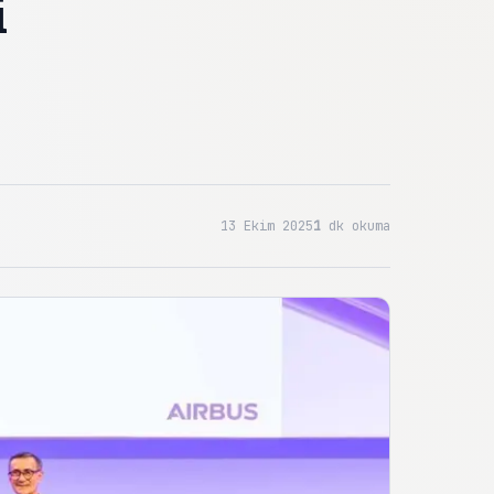
i
13 Ekim 2025
1
dk okuma