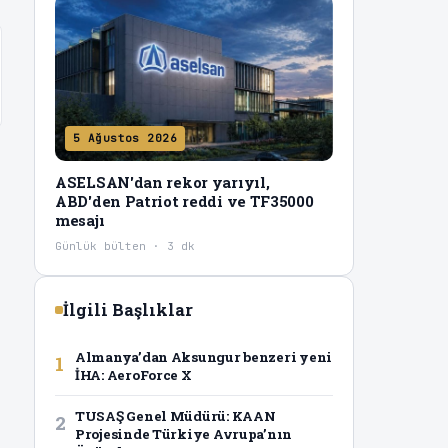
5 Ağustos 2026
ASELSAN'dan rekor yarıyıl,
ABD'den Patriot reddi ve TF35000
mesajı
Günlük bülten · 3 dk
İlgili Başlıklar
Almanya’dan Aksungur benzeri yeni
1
İHA: AeroForce X
TUSAŞ Genel Müdürü: KAAN
2
Projesinde Türkiye Avrupa’nın