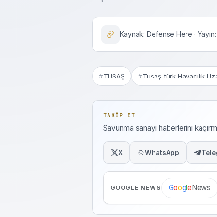
Kaynak: Defense Here · Yayın:
TUSAŞ
Tusaş-türk Havacılık Uz
TAKIP ET
Savunma sanayi haberlerini kaçı
X
WhatsApp
Tele
News
G
o
o
g
l
e
GOOGLE NEWS