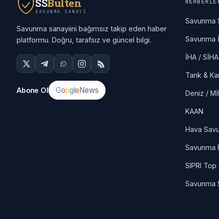
SS
Bülten
REHBERLE
SAVUNMA SANAYI
Savunma 
Savunma sanayiini bağımsız takip eden haber
Savunma İ
platformu. Doğru, tarafsız ve güncel bilgi.
İHA / SİHA
Tank & Ka
G
o
o
g
l
e
News
Abone Ol
Deniz / M
KAAN
Hava Sav
Savunma F
SIPRI Top
Savunma 