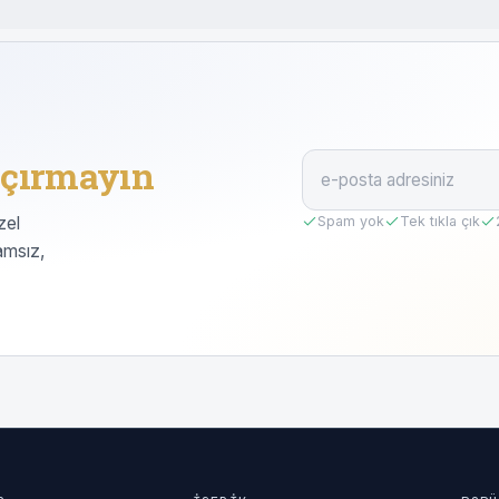
çırmayın
zel
Spam yok
Tek tıkla çık
amsız,