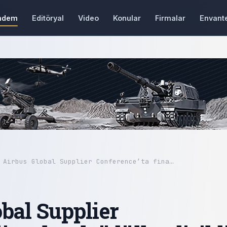
ndem
Editöryal
Video
Konular
Firmalar
Envant
 Airbus Global Supplier Conference’ta fina…
bal Supplier