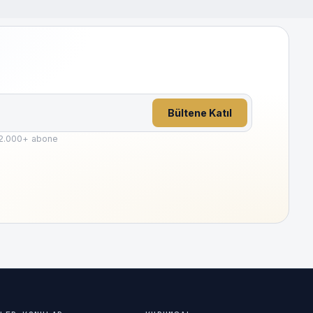
Bültene Katıl
2.000
+ abone