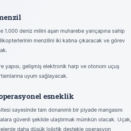
menzil
ve 1.000 deniz milini aşan muharebe yarıçapına sahip
opterlerinin menzilini iki katına çıkaracak ve görev
cak.
gre yapısı, gelişmiş elektronik harp ve otonom uçuş
ortamlarına uyum sağlayacak.
 operasyonel esneklik
itesi sayesinde tam donanımlı bir piyade mangasını
yalara güvenli şekilde ulaştırmak mümkün olacak. Uçak
gelerde daha düşük lojistik destekle operasyon