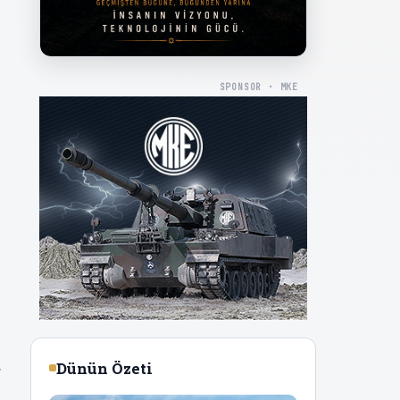
SPONSOR · MKE
,
Dünün Özeti