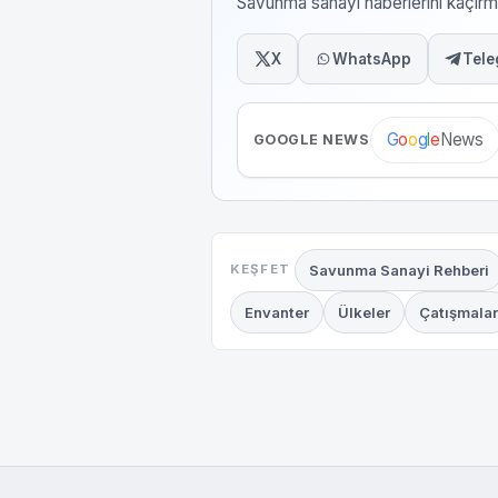
Savunma sanayi haberlerini kaçı
X
WhatsApp
Tele
News
G
o
o
g
l
e
GOOGLE NEWS
Savunma Sanayi Rehberi
KEŞFET
Envanter
Ülkeler
Çatışmalar