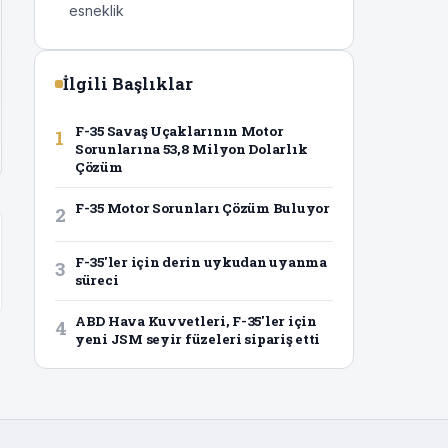
esneklik
İlgili Başlıklar
F-35 Savaş Uçaklarının Motor
1
Sorunlarına 53,8 Milyon Dolarlık
Çözüm
F-35 Motor Sorunları Çözüm Buluyor
2
F-35'ler için derin uykudan uyanma
3
süreci
ABD Hava Kuvvetleri, F-35'ler için
4
yeni JSM seyir füzeleri sipariş etti