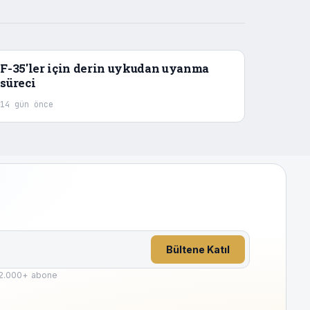
F-35'ler için derin uykudan uyanma
süreci
14 gün önce
Bültene Katıl
2.000
+ abone