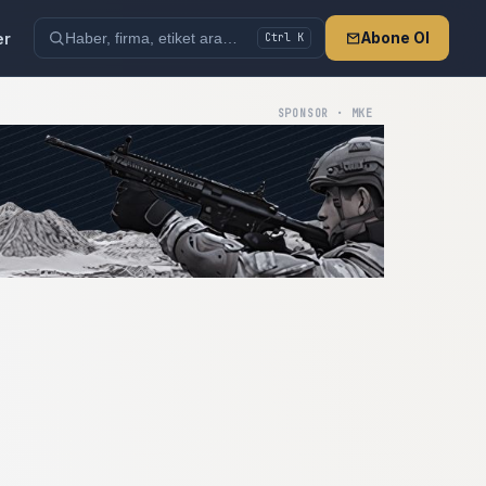
er
Abone Ol
Ctrl K
SPONSOR · MKE