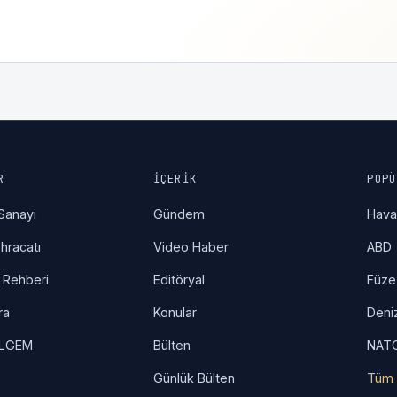
R
İÇERIK
POPÜ
Sanayi
Gündem
Hav
hracatı
Video Haber
ABD
 Rehberi
Editöryal
Füze
ra
Konular
Deni
İLGEM
Bülten
NAT
Günlük Bülten
Tüm 