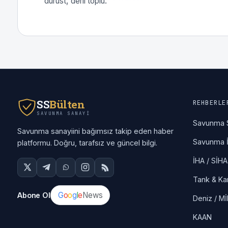
dürüst, derli toplu.
SS
Bülten
REHBERLE
SAVUNMA SANAYI
Savunma 
Savunma sanayiini bağımsız takip eden haber
Savunma İ
platformu. Doğru, tarafsız ve güncel bilgi.
İHA / SİHA
Tank & Ka
G
o
o
g
l
e
News
Abone Ol
Deniz / M
KAAN