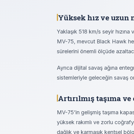
Yüksek hız ve uzun 
Yaklaşık 518 km/s seyir hızına 
MV-75, mevcut Black Hawk helik
sürelerini önemli ölçüde azalta
Ayrıca dijital savaş ağına ente
sistemleriyle geleceğin savaş 
Artırılmış taşıma ve
MV-75’in gelişmiş taşıma kapas
yüksek rakımlı ve zorlu coğraf
dağlık ve karmaşık kentsel böl