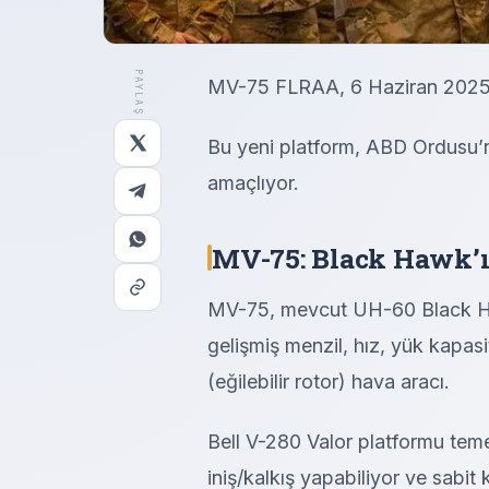
PAYLAŞ
MV-75 FLRAA, 6 Haziran 2025’te
Bu yeni platform, ABD Ordusu’n
amaçlıyor.
MV-75: Black Hawk’ın
MV-75, mevcut UH-60 Black Hawk
gelişmiş menzil, hız, yük kapasit
(eğilebilir rotor) hava aracı.
Bell V-280 Valor platformu teme
iniş/kalkış yapabiliyor ve sabit