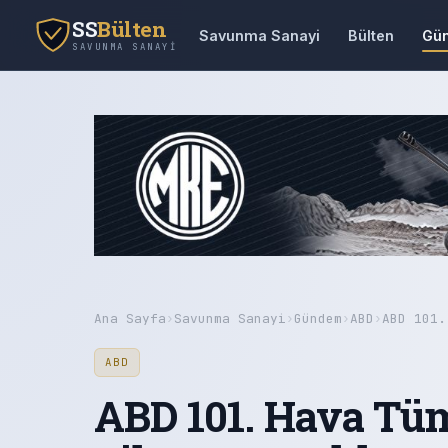
SS
Bülten
Savunma Sanayi
Bülten
Gü
SAVUNMA SANAYI
Ana Sayfa
›
Savunma Sanayi
›
Gündem
›
ABD
›
ABD 101.
ABD
ABD 101. Hava Tüm