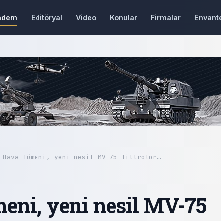
ndem
Editöryal
Video
Konular
Firmalar
Envant
 Hava Tümeni, yeni nesil MV-75 Tiltrotor…
eni, yeni nesil MV-75