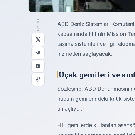
PAYLAŞ
ABD Deniz Sistemleri Komutanlı
kapsamında HII'nin Mission Tec
taşıma sistemleri ve ilgili ekip
hizmetleri sağlayacak.
Uçak gemileri ve amf
Sözleşme, ABD Donanmasının d
hücum gemilerindeki kritik sist
amaçlıyor.
HII, gemilerde kullanılan asan