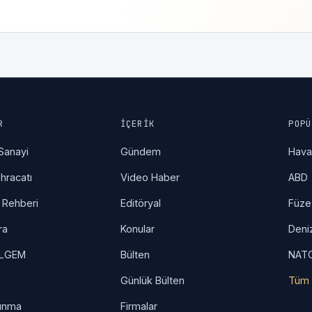
R
İÇERIK
POPÜ
Sanayi
Gündem
Hav
hracatı
Video Haber
ABD
 Rehberi
Editöryal
Füze
ra
Konular
Deni
İLGEM
Bülten
NAT
Günlük Bülten
Tüm 
unma
Firmalar