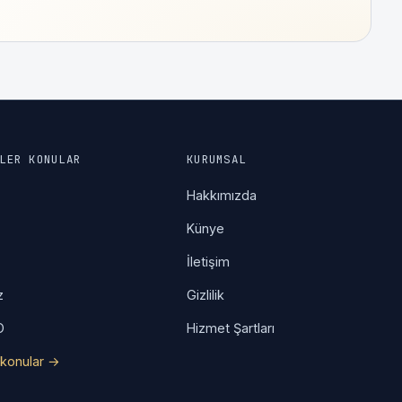
LER KONULAR
KURUMSAL
a
Hakkımızda
Künye
İletişim
z
Gizlilik
O
Hizmet Şartları
konular →