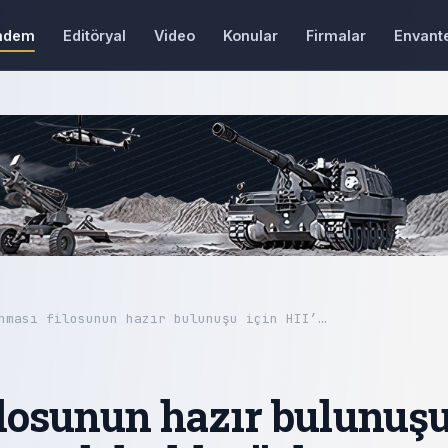
ndem
Editöryal
Video
Konular
Firmalar
Envant
nması filosunun hazır bulunuşu için HII’…
losunun hazır bulunuş