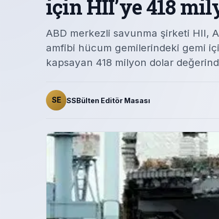
için HII’ye 418 mi
ABD merkezli savunma şirketi HII, 
amfibi hücum gemilerindeki gemi içi
kapsayan 418 milyon dolar değerin
SE
SSBülten Editör Masası