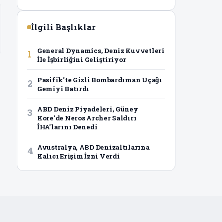
İlgili Başlıklar
General Dynamics, Deniz Kuvvetleri
1
İle İşbirliğini Geliştiriyor
Pasifik'te Gizli Bombardıman Uçağı
2
Gemiyi Batırdı
ABD Deniz Piyadeleri, Güney
3
Kore'de Neros Archer Saldırı
İHA'larını Denedi
Avustralya, ABD Denizaltılarına
4
Kalıcı Erişim İzni Verdi