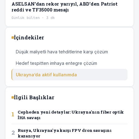
ASELSAN'dan rekor yarıyıl, ABD'den Patriot
reddi ve TF35000 mesajı
Günlük bülten · 3 dk
İçindekiler
Düşük maliyetli hava tehditlerine karşı çözüm
Hedef tespitten imhaya entegre çözüm
Ukrayna’da aktif kullanımda
İlgili Başlıklar
Cepheden yeni detaylar: Ukrayna'nın fiber optik
1
İHA savaşı
Rusya, Ukrayna'ya karşı FPV dron savaşını
2
kazanıyor