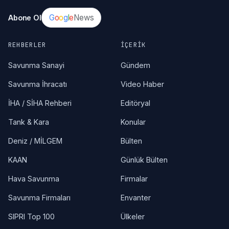
G
o
o
g
l
e
News
Abone Ol
REHBERLER
İÇERIK
Savunma Sanayi
Gündem
Savunma İhracatı
Video Haber
İHA / SİHA Rehberi
Editöryal
Tank & Kara
Konular
Deniz / MİLGEM
Bülten
KAAN
Günlük Bülten
Hava Savunma
Firmalar
Savunma Firmaları
Envanter
SIPRI Top 100
Ülkeler