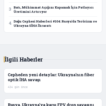
Batı, Mühimmat Açığını Kapamak İçin Patlayıcı
3
Üretimini Artırıyor
Doğu Cephesi Haberleri #104: Rusya'da Terörizm ve
4
Ukrayna SİHA İhracatı
İlgili Haberler
Cepheden yeni detaylar: Ukrayna'nın fiber
optik İHA savaşı
434 gün önce
Rusya, Ukrayna'ya karşı FPV dron savaşını