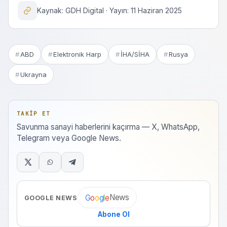
Kaynak: GDH Digital · Yayın: 11 Haziran 2025
ABD
Elektronik Harp
İHA/SİHA
Rusya
Ukrayna
TAKIP ET
Savunma sanayi haberlerini kaçırma — X, WhatsApp,
Telegram veya Google News.
News
G
o
o
g
l
e
GOOGLE NEWS
Abone Ol