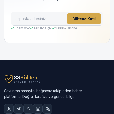
Bültene Katıl
Spam yok
Tek tıkla çık
2.000
+ abone
SS
Bülten
SAVUNMA SANAYI
Savunma sanayiini bağımsız takip eden haber
platformu. Doğru, tarafsız ve güncel bilgi.