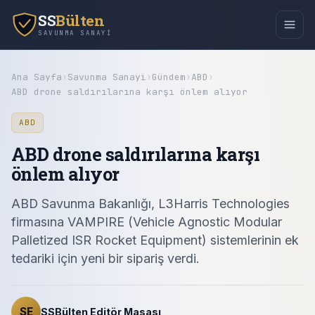
SS
Bülten
SAVUNMA SANAYI
Ana Sayfa
›
Savunma Sanayi
›
Gündem
›
ABD
›
ABD drone saldırılarına karşı önlem alıyor
ABD
ABD drone saldırılarına karşı
önlem alıyor
ABD Savunma Bakanlığı, L3Harris Technologies
firmasına VAMPIRE (Vehicle Agnostic Modular
Palletized ISR Rocket Equipment) sistemlerinin ek
tedariki için yeni bir sipariş verdi.
SE
SSBülten Editör Masası