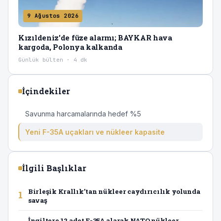
9 Ağustos 2026
Kızıldeniz'de füze alarmı; BAYKAR hava
kargoda, Polonya kalkanda
Günlük bülten · 4 dk
İçindekiler
Savunma harcamalarında hedef %5
Yeni F-35A uçakları ve nükleer kapasite
İlgili Başlıklar
Birleşik Krallık’tan nükleer caydırıcılık yolunda
1
savaş
İngiltere 12 adet F-35A alarak NATO nükleer