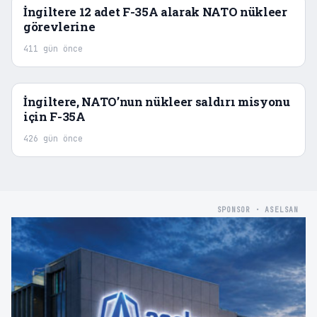
İngiltere 12 adet F-35A alarak NATO nükleer
görevlerine
411 gün önce
İngiltere, NATO’nun nükleer saldırı misyonu
için F-35A
426 gün önce
SPONSOR · ASELSAN