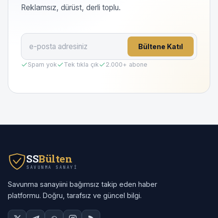
Reklamsız, dürüst, derli toplu.
Bültene Katıl
Spam yok
Tek tıkla çık
2.000
+ abone
SS
Bülten
SAVUNMA SANAYI
Savunma sanayiini bağımsız takip eden haber
platformu. Doğru, tarafsız ve güncel bilgi.