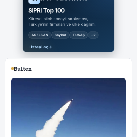
Uçaklar
SIPRI Top 100
GLOBAL KOLEKSİYON
Küresel silah sanayii sıralaması,
Türkiye’nin firmaları ve ülke dağılımı.
ASELSAN
Baykar
TUSAŞ
+2
Listeyi aç
→
Bülten