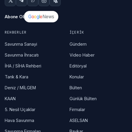
G
o
o
g
l
e
News
Abone Ol
REHBERLER
İÇERIK
Savunma Sanayi
Gündem
Savunma İhracatı
Video Haber
İHA / SİHA Rehberi
Editöryal
Tank & Kara
Konular
Deniz / MİLGEM
Bülten
KAAN
Günlük Bülten
5. Nesil Uçaklar
Firmalar
Hava Savunma
ASELSAN
Savunma Firmaları
Baykar