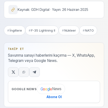
Kaynak: GDH Digital · Yayın: 26 Haziran 2025
İngiltere
F-35 Lightning II
Nükleer
NATO
TAKIP ET
Savunma sanayi haberlerini kaçırma — X, WhatsApp,
Telegram veya Google News.
News
G
o
o
g
l
e
GOOGLE NEWS
Abone Ol