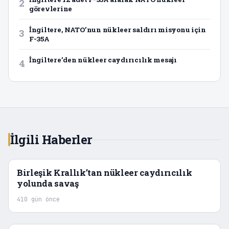
2
görevlerine
İngiltere, NATO’nun nükleer saldırı misyonu için
3
F-35A
İngiltere’den nükleer caydırıcılık mesajı
4
İlgili Haberler
Birleşik Krallık’tan nükleer caydırıcılık
yolunda savaş
410 gün önce