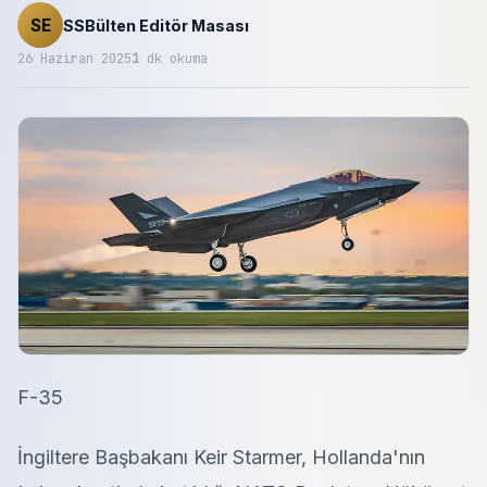
SE
SSBülten Editör Masası
26 Haziran 2025
1
dk okuma
F-35
İngiltere Başbakanı Keir Starmer
, Hollanda'nın