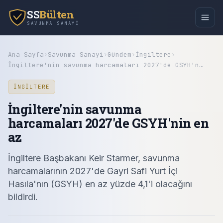
SS
Bülten
SAVUNMA SANAYI
Ana Sayfa
›
Savunma Sanayi
›
Gündem
›
İngiltere
›
İngiltere'nin savunma harcamaları 2027'de GSYH'n…
İNGILTERE
İngiltere'nin savunma
harcamaları 2027'de GSYH'nin en
az
İngiltere Başbakanı Keir Starmer, savunma
harcamalarının 2027'de Gayri Safi Yurt İçi
Hasıla'nın (GSYH) en az yüzde 4,1'i olacağını
bildirdi.