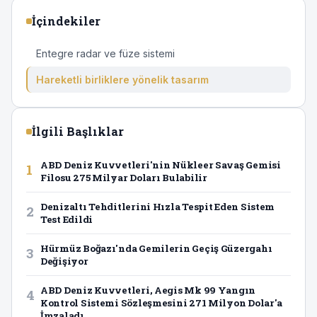
İçindekiler
Entegre radar ve füze sistemi
Hareketli birliklere yönelik tasarım
İlgili Başlıklar
ABD Deniz Kuvvetleri'nin Nükleer Savaş Gemisi
1
Filosu 275 Milyar Doları Bulabilir
Denizaltı Tehditlerini Hızla Tespit Eden Sistem
2
Test Edildi
Hürmüz Boğazı'nda Gemilerin Geçiş Güzergahı
3
Değişiyor
ABD Deniz Kuvvetleri, Aegis Mk 99 Yangın
4
Kontrol Sistemi Sözleşmesini 271 Milyon Dolar'a
İmzaladı