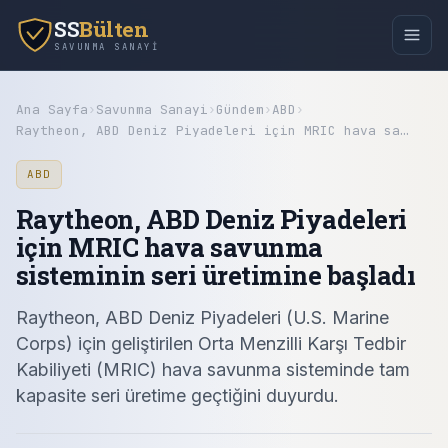
SS
Bülten
SAVUNMA SANAYI
Ana Sayfa
›
Savunma Sanayi
›
Gündem
›
ABD
›
Raytheon, ABD Deniz Piyadeleri için MRIC hava sa…
ABD
Raytheon, ABD Deniz Piyadeleri
için MRIC hava savunma
sisteminin seri üretimine başladı
Raytheon, ABD Deniz Piyadeleri (U.S. Marine
Corps) için geliştirilen Orta Menzilli Karşı Tedbir
Kabiliyeti (MRIC) hava savunma sisteminde tam
kapasite seri üretime geçtiğini duyurdu.