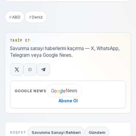
ABD
Deniz
TAKIP ET
Savunma sanayi haberlerini kaçırma — X, WhatsApp,
Telegram veya Google News.
News
G
o
o
g
l
e
GOOGLE NEWS
Abone Ol
Savunma Sanayi Rehberi
Gündem
KEŞFET