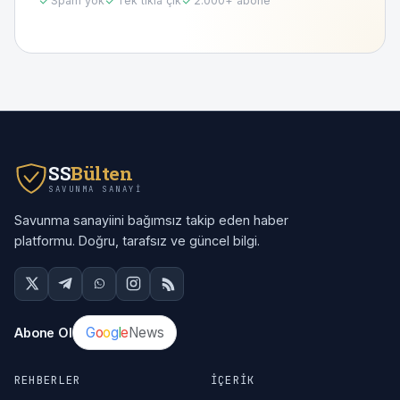
Spam yok
Tek tıkla çık
2.000
+ abone
SS
Bülten
SAVUNMA SANAYI
Savunma sanayiini bağımsız takip eden haber
platformu. Doğru, tarafsız ve güncel bilgi.
G
o
o
g
l
e
News
Abone Ol
REHBERLER
İÇERIK